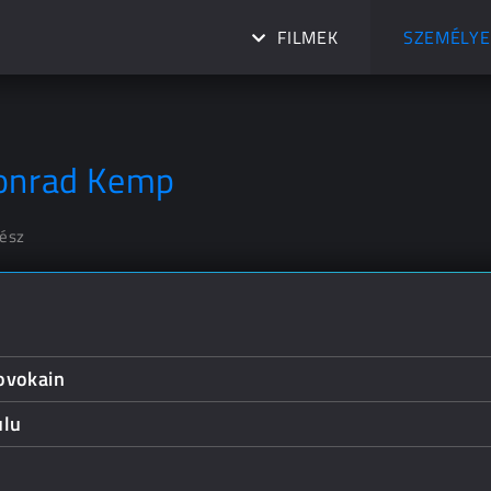
FILMEK
SZEMÉLYE
onrad Kemp
nész
ovokain
ulu