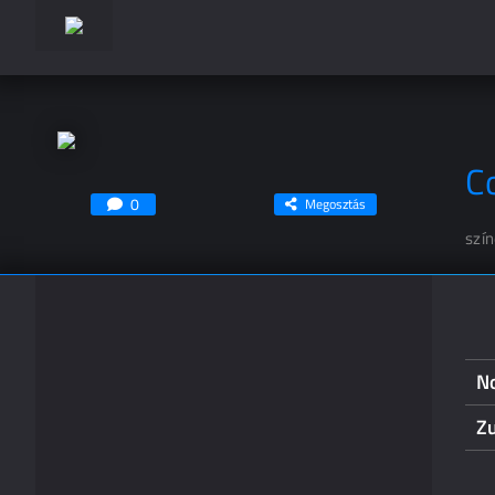
C
0
Megosztás
szí
N
Z