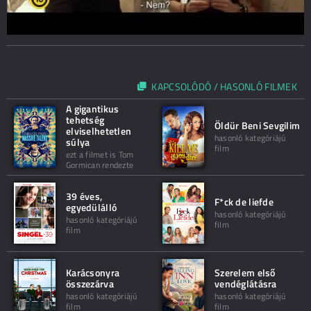
KAPCSOLÓDÓ / HASONLÓ FILMEK
A gigantikus
tehetség
Öldür Beni Sevgilim
elviselhetetlen
hasonló kategóriájú
súlya
film
ezt a filmet is Tom
Gormican rendezte
39 éves,
F*ck de liefde
egyedülálló
hasonló kategóriájú
hasonló kategóriájú
film
film
Karácsonyra
Szerelem első
összezárva
vendéglátásra
hasonló kategóriájú
hasonló kategóriájú
film
film