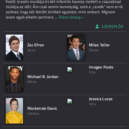
fizető, kreatív munkája és két infantilis haverja mellett a csajozással
múlatja az időt. Ám csak semmi komolyság, ezek a „randik” nem arról
szólnak, hogy két felnőtt értékeli egymást, mint embert. Mígnem
Jason egyik alkalmi partnere
...
Teljes szöveg »
SZEREPLŐK
Zac Efron
Miles Teller
Jason
Daniel
Imogen Poots
Ellie
Michael B. Jordan
Mikey
Jessica Lucas
Vera
Mackenzie Davis
Chelsea