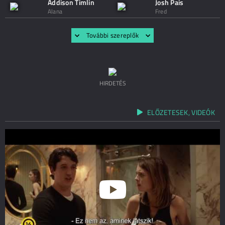
Addison Timlin
Josh Pais
Alana
Fred
További szereplők
HIRDETÉS
ELŐZETESEK, VIDEÓK