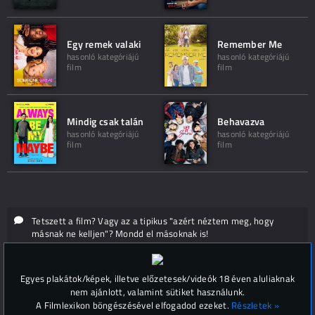
Egy remek valaki
Remember Me
hasonló kategóriájú
hasonló kategóriájú
film
film
Mindig csak talán
Behavazva
hasonló kategóriájú
hasonló kategóriájú
film
film
Tetszett a film? Vagy az a tipikus "azért néztem meg, hogy
másnak ne kelljen"? Mondd el másoknak is!
Hozzászólások (
0
)
Egyes plakátok/képek, illetve előzetesek/videók 18 éven aluliaknak
nem ajánlott, valamint sütiket használunk.
A Filmlexikon böngészésével elfogadod ezeket.
Részletek »