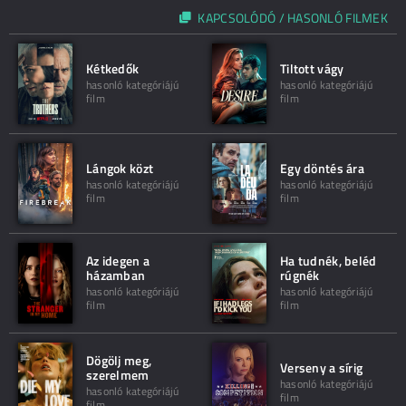
KAPCSOLÓDÓ / HASONLÓ FILMEK
Kétkedők
Tiltott vágy
hasonló kategóriájú
hasonló kategóriájú
film
film
Lángok közt
Egy döntés ára
hasonló kategóriájú
hasonló kategóriájú
film
film
Az idegen a
Ha tudnék, beléd
házamban
rúgnék
hasonló kategóriájú
hasonló kategóriájú
film
film
Dögölj meg,
Verseny a sírig
szerelmem
hasonló kategóriájú
hasonló kategóriájú
film
film