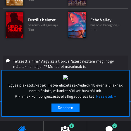
Feszült helyzet
Echo Valley
hasonló kategóriájú
hasonló kategóriájú
film
film
Tetszett a film? Vagy az a tipikus "azért néztem meg, hogy
másnak ne kelljen"? Mondd el másoknak is!
Hozzászólások (
0
)
Egyes plakátok/képek, illetve előzetesek/videók 18 éven aluliaknak
nem ajánlott, valamint sütiket használunk.
A Filmlexikon böngészésével elfogadod ezeket.
Részletek »
Rendben
© Filmlexikon 2019-2026
Kapcsolat, impresszum
Értesítési beállítások
6
0