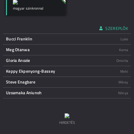
magyar szinkronnal
SZEREPLŐK
Bucci Franklin
Luke
Meg Otanwa
Kama
Gloria Anozie
Omicha
Keppy Ekpenyong-Bassey
Meki
Steve Enagbare
Mikey
Uzoamaka Aniunoh
Nikiya
HIRDETÉS