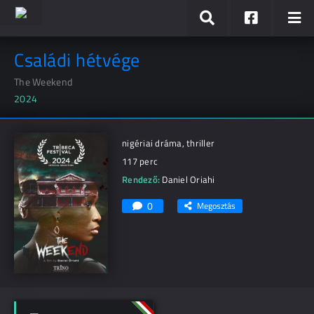
Családi hétvége
The Weekend
2024
nigériai dráma, thriller
117 perc
Rendező:
Daniel Oriahi
0
Megosztás