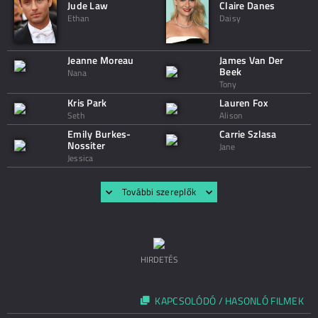
Jude Law
Claire Danes
Ethan
Daisy
Jeanne Moreau
James Van Der
Beek
Nana
Tony
Kris Park
Lauren Fox
Seth
Alison
Emily Burkes-
Carrie Szlasa
Nossiter
Jane
Jessica
További szereplők
HIRDETÉS
KAPCSOLÓDÓ / HASONLÓ FILMEK