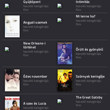
Gyújtópont
Intimitás
hasonló kategóriájú
hasonló kategóriájú
film
film
Mi lenne ha?
hasonló kategóriájú
Angyali szemek
film
hasonló kategóriájú
film
New Orleans-i
történet
Őrült és gyönyörű
hasonló kategóriájú
hasonló kategóriájú
film
film
Édes november
Szörnyek keringője
hasonló kategóriájú
hasonló kategóriájú
film
film
The Great Gatsby
hasonló kategóriájú
A szex és Lucia
film
hasonló kategóriájú