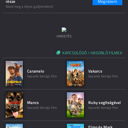
része
Megnézem
Nézd meg a teljes gyűjteményt!
HIRDETÉS
KAPCSOLÓDÓ / HASONLÓ FILMEK
Caramelo
Vakarcs
hasonló témájú film
hasonló témájú film
Mancs
Ruby segítségével
hasonló témájú film
hasonló témájú film
Elmo és Mark