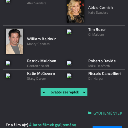
Alex Sanders
Abbie Cornish
Kate Sanders
Tim Rozon
CJ Malcom
William Baldwin
Monty Sanders
Patrick Muldoon
Roberto Davide
Danforth seriff
Mike Danforth
Katie McGovern
Niccolo Cancellieri
Stacy Dwyer
Dr. Harper
További szereplők
GYŰJTEMÉNYEK
Ez a film a(z)
Állatos filmek gyűjtemény