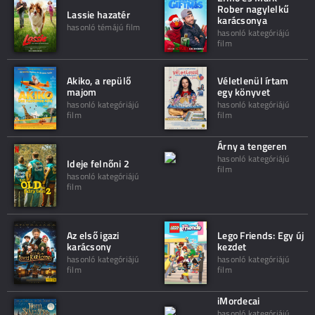
Rober nagylelkű
Lassie hazatér
karácsonya
hasonló témájú film
hasonló kategóriájú
film
Akiko, a repülő
Véletlenül írtam
majom
egy könyvet
hasonló kategóriájú
hasonló kategóriájú
film
film
Árny a tengeren
hasonló kategóriájú
Ideje felnőni 2
film
hasonló kategóriájú
film
Az első igazi
Lego Friends: Egy új
karácsony
kezdet
hasonló kategóriájú
hasonló kategóriájú
film
film
iMordecai
hasonló kategóriájú