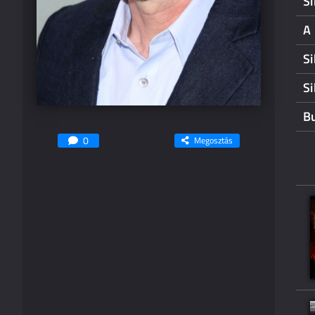
Si
A
Si
Si
Bu
0
Megosztás