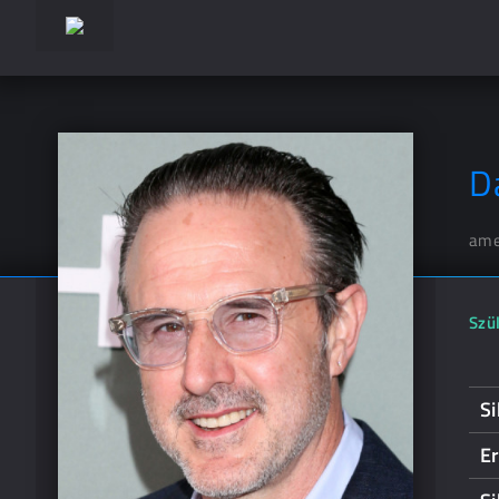
D
ame
Szül
Si
Er