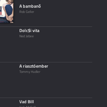
A bambanő
Rob Geller
Dolc$i vita
Ned Jebee
A riasztóember
Tommy Hudler
Vad Bill