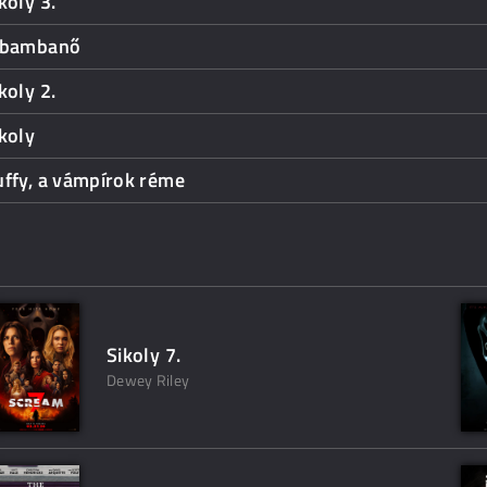
koly 3.
 bambanő
koly 2.
koly
ffy, a vámpírok réme
Sikoly 7.
Dewey Riley