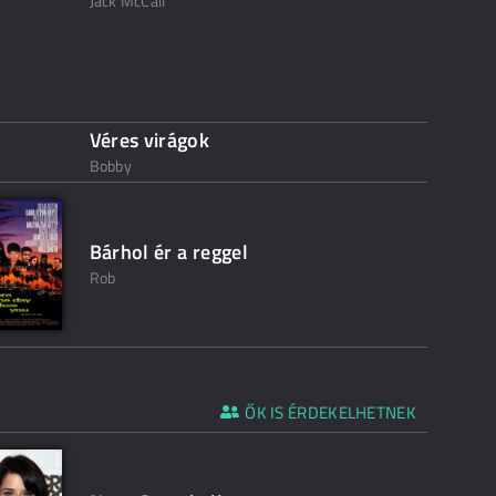
Jack McCall
Véres virágok
Bobby
Bárhol ér a reggel
Rob
ŐK IS ÉRDEKELHETNEK