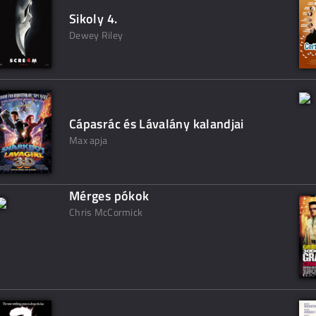
Sikoly 4.
Dewey Riley
Cápasrác és Lávalány kalandjai
Max apja
Mérges pókok
Chris McCormick