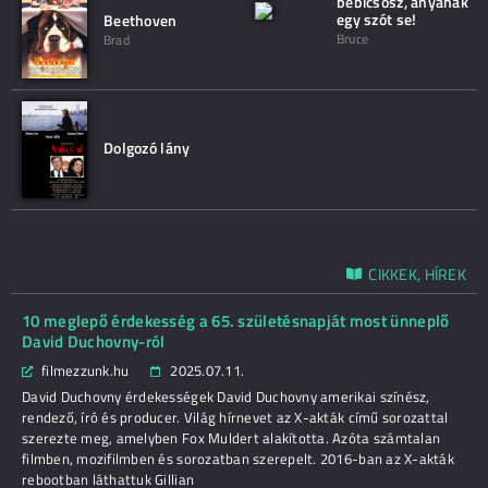
bébicsősz, anyának
egy szót se!
Beethoven
Bruce
Brad
Dolgozó lány
CIKKEK, HÍREK
10 meglepő érdekesség a 65. születésnapját most ünneplő
David Duchovny-ról
filmezzunk.hu
2025.07.11.
David Duchovny érdekességek David Duchovny amerikai színész,
rendező, író és producer. Világ hírnevet az X-akták című sorozattal
szerezte meg, amelyben Fox Muldert alakította. Azóta számtalan
filmben, mozifilmben és sorozatban szerepelt. 2016-ban az X-akták
rebootban láthattuk Gillian