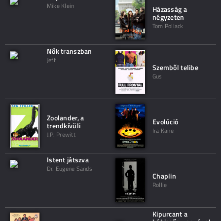
Mike Klein
Házasság a
négyzeten
Tom Pollack
Nők transzban
Jeff
Szemből telibe
Gus
Zoolander, a
Evolúció
trendkívüli
Ira Kane
J.P. Prewitt
Istent játszva
Dr. Eugene Sands
Chaplin
Rollie
Kipurcant a