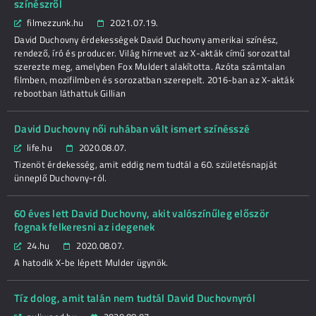
színészről
filmezzunk.hu
2021.07.19.
David Duchovny érdekességek David Duchovny amerikai színész,
rendező, író és producer. Világ hírnevet az X-akták című sorozattal
szerezte meg, amelyben Fox Muldert alakította. Azóta számtalan
filmben, mozifilmben és sorozatban szerepelt. 2016-ban az X-akták
rebootban láthattuk Gillian
David Duchovny női ruhában vált ismert színésszé
life.hu
2020.08.07.
Tizenöt érdekesség, amit eddig nem tudtál a 60. születésnapját
ünneplő Duchovny-ról.
60 éves lett David Duchovny, akit valószínűleg először
fognak felkeresni az idegenek
24.hu
2020.08.07.
A hatodik X-be lépett Mulder ügynök.
Tíz dolog, amit talán nem tudtál David Duchovnyról