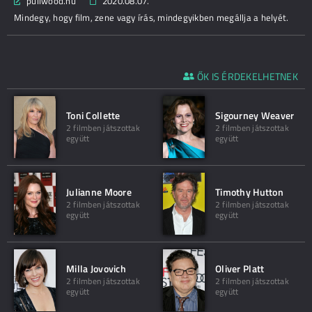
puliwood.hu
2020.08.07.
Mindegy, hogy film, zene vagy írás, mindegyikben megállja a helyét.
ŐK IS ÉRDEKELHETNEK
Toni Collette
Sigourney Weaver
2 filmben játszottak
2 filmben játszottak
együtt
együtt
Julianne Moore
Timothy Hutton
2 filmben játszottak
2 filmben játszottak
együtt
együtt
Milla Jovovich
Oliver Platt
2 filmben játszottak
2 filmben játszottak
együtt
együtt