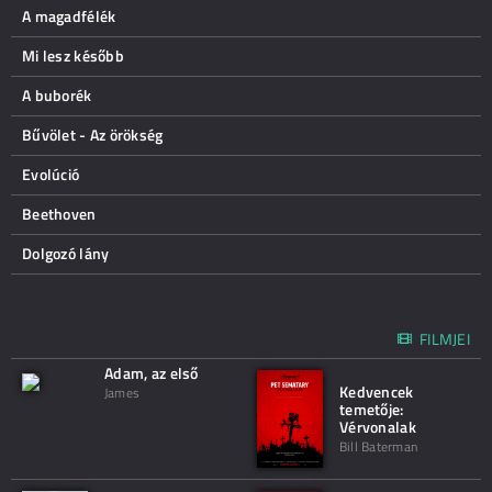
A magadfélék
Mi lesz később
A buborék
Bűvölet - Az örökség
Evolúció
Beethoven
Dolgozó lány
FILMJEI
Adam, az első
Kedvencek
James
temetője:
Vérvonalak
Bill Baterman