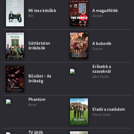
Mi lesz később
A magadfélék
Bill
Arnold
Gátlástalan
A buborék
örökösök
Dustin
Erősebb a
szavaknál
Bűvölet - Az
John Fareri
örökség
Phantom
Bruni
Eladó a családom
Steve Jones
TV játék