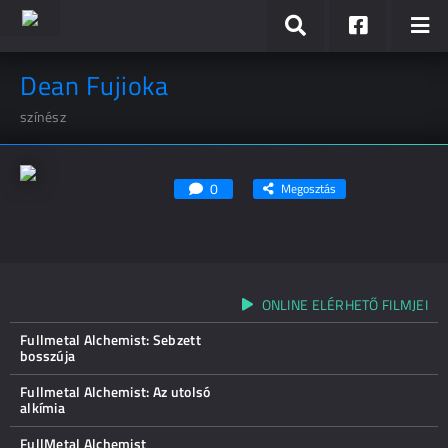
Dean Fujioka
színész
0
Megosztás
ONLINE ELÉRHETŐ FILMJEI
Fullmetal Alchemist: Sebzett
bosszúja
Fullmetal Alchemist: Az utolsó
alkímia
FullMetal Alchemist