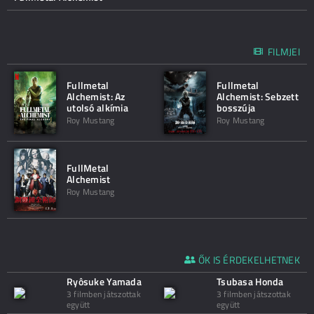
FILMJEI
Fullmetal
Fullmetal
Alchemist: Az
Alchemist: Sebzett
utolsó alkímia
bosszúja
Roy Mustang
Roy Mustang
FullMetal
Alchemist
Roy Mustang
ŐK IS ÉRDEKELHETNEK
Ryôsuke Yamada
Tsubasa Honda
3 filmben játszottak
3 filmben játszottak
együtt
együtt