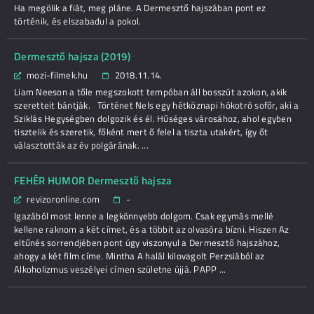
Ha megölik a fiát, meg pláne. A Dermesztő hajszában pont ez
történik, és elszabadul a pokol.
Dermesztő hajsza (2019)
mozi-filmek.hu
2018.11.14.
Liam Neeson a tőle megszokott tempóban áll bosszút azokon, akik
szeretteit bántják. Történet Nels egy hétköznapi hókotró sofőr, aki a
Sziklás Hegységben dolgozik és él. Hűséges városához, ahol egyben
tisztelik és szeretik, főként mert ő felel a tiszta utakért, így őt
választották az év polgárának. ...
FEHÉR HUMOR Dermesztő hajsza
revizoronline.com
-
Igazából most lenne a legkönnyebb dolgom. Csak egymás mellé
kellene raknom a két címet, és a többit az olvasóra bízni. Hiszen Az
eltűnés sorrendjében pont úgy viszonyul a Dermesztő hajszához,
ahogy a két film címe. Mintha A halál kilovagolt Perzsiából az
Alkoholizmus veszélyei címen születne újjá. PAPP ...