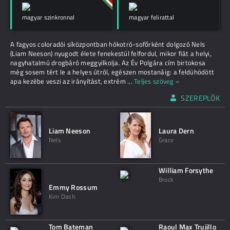
magyar szinkronnal
magyar felirattal
A fagyos coloradói síközpontban hókotró-sofőrként dolgozó Nels
(Liam Neeson) nyugodt élete fenekestül felfordul, mikor fiát a helyi,
nagyhatalmú drogbáró meggyilkolja. Az Év Polgára cím birtokosa
még sosem tért le a helyes útról, egészen mostanáig: a feldühödött
apa kezébe veszi az irányítást, extrém
...
Teljes szöveg »
SZEREPLŐK
Liam Neeson
Laura Dern
Nels
Grace
William Forsythe
Brock
Emmy Rossum
Kim Dash
Tom Bateman
Raoul Max Trujillo