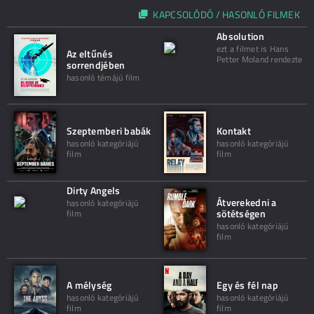
KAPCSOLÓDÓ / HASONLÓ FILMEK
Absolution
ezt a filmet is Hans
Az eltűnés
Petter Moland rendezte
sorrendjében
hasonló témájú film
Szeptemberi babák
Kontakt
hasonló kategóriájú
hasonló kategóriájú
film
film
Dirty Angels
Átverekedni a
hasonló kategóriájú
sötétségen
film
hasonló kategóriájú
film
A mélység
Egy és fél nap
hasonló kategóriájú
hasonló kategóriájú
film
film