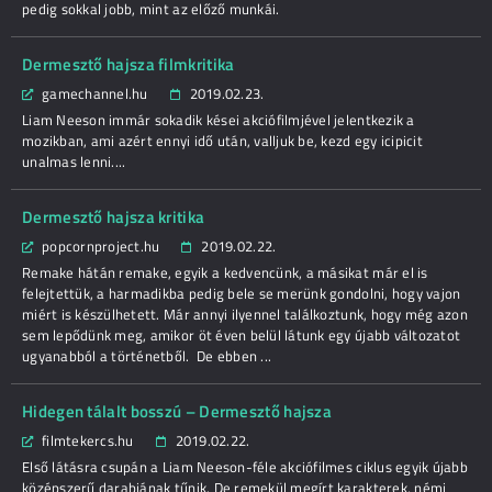
pedig sokkal jobb, mint az előző munkái.
Dermesztő hajsza filmkritika
gamechannel.hu
2019.02.23.
Liam Neeson immár sokadik kései akciófilmjével jelentkezik a
mozikban, ami azért ennyi idő után, valljuk be, kezd egy icipicit
unalmas lenni....
Dermesztő hajsza kritika
popcornproject.hu
2019.02.22.
Remake hátán remake, egyik a kedvencünk, a másikat már el is
felejtettük, a harmadikba pedig bele se merünk gondolni, hogy vajon
miért is készülhetett. Már annyi ilyennel találkoztunk, hogy még azon
sem lepődünk meg, amikor öt éven belül látunk egy újabb változatot
ugyanabból a történetből. De ebben ...
Hidegen tálalt bosszú – Dermesztő hajsza
filmtekercs.hu
2019.02.22.
Első látásra csupán a Liam Neeson-féle akciófilmes ciklus egyik újabb
középszerű darabjának tűnik. De remekül megírt karakterek, némi