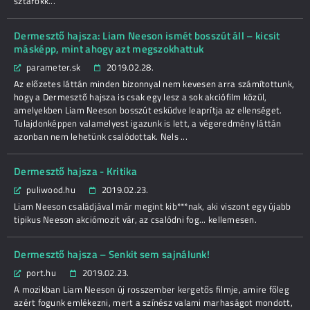
sztárokk...
Dermesztő hajsza: Liam Neeson ismét bosszút áll – kicsit
másképp, mint ahogy azt megszokhattuk
parameter.sk
2019.02.28.
Az előzetes láttán minden bizonnyal nem kevesen arra számítottunk,
hogy a Dermesztő hajsza is csak egy lesz a sok akciófilm közül,
amelyekben Liam Neeson bosszút esküdve leaprítja az ellenséget.
Tulajdonképpen valamelyest igazunk is lett, a végeredmény láttán
azonban nem lehetünk csalódottak. Nels ...
Dermesztő hajsza - Kritika
puliwood.hu
2019.02.23.
Liam Neeson családjával már megint kib***nak, aki viszont egy újabb
tipikus Neeson akciómozit vár, az csalódni fog... kellemesen.
Dermesztő hajsza – Senkit sem sajnálunk!
port.hu
2019.02.23.
A mozikban Liam Neeson új rosszember kergetős filmje, amire főleg
azért fogunk emlékezni, mert a színész valami marhaságot mondott,