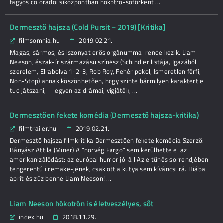
fagyos coloradói síközpontban hókotró-sofőrként ...
Dermesztő hajsza (Cold Pursit – 2019) [Kritika]
filmsomnia.hu
2019.02.21.
Magas, sármos, és iszonyat erős orgánummal rendelkezik. Liam
Neeson, észak-ír származású színész (Schindler listája, Igazából
szerelem, Elrabolva 1-2-3, Rob Roy, Fehér pokol, Ismeretlen férfi,
Non-Stop) annak köszönhetően, hogy szinte bármilyen karaktert el
tud játszani, – legyen az drámai, vígjáték, ...
Dermesztően fekete komédia (Dermesztő hajsza-kritika)
filmtrailer.hu
2019.02.21.
Dermesztő hajsza filmkritika Dermesztően fekete komédia Szerző:
Bányász Attila (Miner) A "norvég Fargo" sem kerülhette el az
amerikanizálódást: az európai humor jól áll Az eltűnés sorrendjében
tengerentúli remake-jének, csak ott a kutya sem kíváncsi rá. Hiába
aprít és zúz benne Liam Neeson! ...
Liam Neeson hókotrón is életveszélyes, sőt
index.hu
2018.11.29.