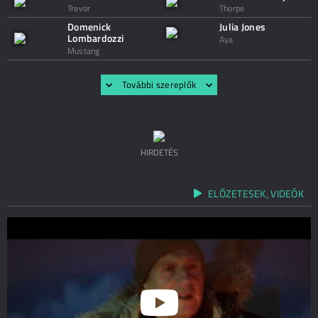
Trevor
Thorpe
Domenick
Julia Jones
Lombardozzi
Aya
Mustang
További szereplők
HIRDETÉS
ELŐZETESEK, VIDEÓK