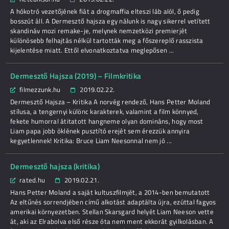
A hókotró vezetőjének fiát a drogmaffia elteszi láb alól, ő pedig
bosszút áll. A Dermesztő hajsza egy nálunk is nagy sikerrel vetített
skandináv mozi remake-je, melynek nemzetközi premierjét
különösebb felhajtás nélkül tartották meg a főszereplő rasszista
kijelentése miatt. Ettől elvonatkoztatva meglepősen ...
Dermesztő Hajsza (2019) – Filmkritika
filmezzunk.hu
2019.02.22.
Dermesztő Hajsza – Kritika A norvég rendező, Hans Petter Moland
stílusa, a tengernyi különc karakterek, valamint a film könnyed,
fekete humorral átitatott hangneme olyan domináns, hogy most
Liam papa jobb öklének pusztító erejét sem érezzük annyira
kegyetlennek! Kritika: Bruce Liam Neesonnal nem jó ...
Dermesztő hajsza (kritika)
rated.hu
2019.02.21.
Hans Petter Moland a saját kultuszfilmjét, a 2014-ben bemutatott
Az eltűnés sorrendjében című alkotást adaptálta újra, ezúttal fagyos
amerikai környezetben. Stellan Skarsgard helyét Liam Neeson vette
át, aki az Elrabolva első része óta nem ment ekkorát gyilkolásban. A