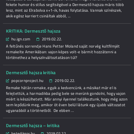
fekete humor és stílus segítségével a Dermesztő hajsza máris több
lesz, mint az Elrabolva x+1-ik, havas folytatása. Vannak színészek,
akik egész karriert csináltak abból, ...
KRITIKA: Dermesztő hajsza
hu.ign.com
2019.02.22.
A feltűnés sorrendje Hans Petter Moland saját norvég kultfilmjét
remakelte Amerikában: vajon képes volt-e bármit hozzátenni a
történethez a helyszínváltoztatáson túl?
Dermesztő hajsza kritika
popcornproject.hu
2019.02.22.
Remake hátán remake, egyik a kedvencünk, a másikat már el is
felejtettük, a harmadikba pedig bele se merünk gondolni, hogy vajon
miért is készülhetett. Már annyi ilyennel találkoztunk, hogy még azon
sem lepődünk meg, amikor öt éven belül látunk egy újabb változatot
ugyanabból a történetből. De ebben ...
Dermesztő hajsza – kritika
hetediksor.hu
2019.02.22.