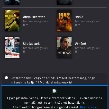
Anyai szeretet
1992
hasonló kategóriájú
hasonló kategóriájú
film
film
Üldözöttek
Athéné
hasonló kategóriájú
hasonló kategóriájú
film
film
Tetszett a film? Vagy az a tipikus "azért néztem meg, hogy
másnak ne kelljen"? Mondd el másoknak is!
Hozzászólások (
0
)
Egyes plakátok/képek, illetve előzetesek/videók 18 éven aluliaknak
nem ajánlott, valamint sütiket használunk.
A Filmlexikon böngészésével elfogadod ezeket.
Részletek »