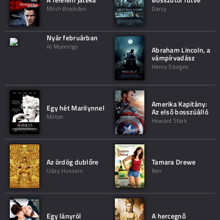
Mitch Brockden
Darcy
Nyár februárban
AJ Munnings
Abraham Lincoln, a
vámpírvadász
Henry Sturges
Amerika Kapitány:
Egy hét Marilynnel
Az első bosszúálló
Milton
Howard Stark
Az ördög dublőre
Tamara Drewe
Uday Hussein
Ben
Egy lányról
A hercegnő