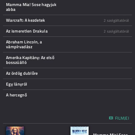
Mamma Mia! Sose hagyjuk
abba
Warcraft: A kezdetek
2 szolgáltatónál
Az ismeretlen Drakula
2 szolgáltatónál
Abraham Lincoln, a
vámpírvadász
Amerika Kapitány: Az első
bosszúálló
Az ördög dublőre
Egy lányról
A hercegnő
FILMJEI
Mamma Mia! Sose