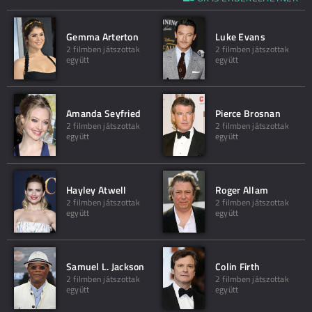
Gemma Arterton
Luke Evans
2 filmben játszottak
2 filmben játszottak
együtt
együtt
Amanda Seyfried
Pierce Brosnan
2 filmben játszottak
2 filmben játszottak
együtt
együtt
Hayley Atwell
Roger Allam
2 filmben játszottak
2 filmben játszottak
együtt
együtt
Samuel L. Jackson
Colin Firth
2 filmben játszottak
2 filmben játszottak
együtt
együtt