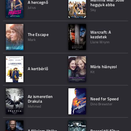
A hercegnő
hagyjuk abba
Julius
Sky
Warcraft: A
The Escape
kezdetek
Mark
Llane Wrynn
Máris hiányzol
A kertbérlő
Kit
Az ismeretlen
Need for Speed
Drakula
Dino Brewster
Mehmed
A félelem játéka
Bosszútól fűtve