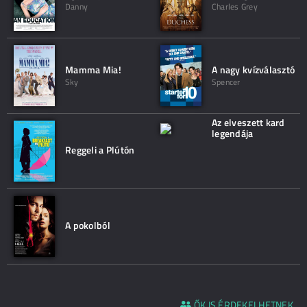
Danny
Charles Grey
Mamma Mia!
A nagy kvízválasztó
Sky
Spencer
Az elveszett kard
legendája
Reggeli a Plútón
A pokolból
ŐK IS ÉRDEKELHETNEK