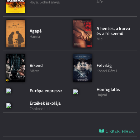
Alíz
Roya, Soheil anyja
A hentes, a kurva
Agapé
és a félszemű
Hanna
Mici
Víkend
Félvilág
Márta
Kóbori Rózsi
Honfoglalás
Európa expressz
Hajnal
Érzékek iskolája
Csokonai Lili
CIKKEK, HÍREK