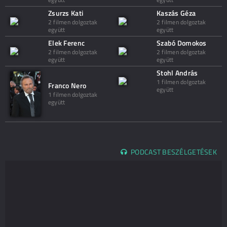
Zsurzs Kati
Kaszás Géza
2 filmen dolgoztak
2 filmen dolgoztak
együtt
együtt
Elek Ferenc
Szabó Domokos
2 filmen dolgoztak
2 filmen dolgoztak
együtt
együtt
Stohl András
1 filmen dolgoztak
Franco Nero
együtt
1 filmen dolgoztak
együtt
PODCAST BESZÉLGETÉSEK