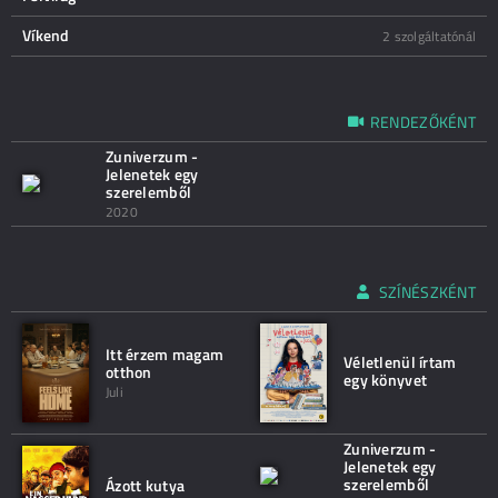
Víkend
2 szolgáltatónál
RENDEZŐKÉNT
Zuniverzum -
Jelenetek egy
szerelemből
2020
SZÍNÉSZKÉNT
Itt érzem magam
Véletlenül írtam
otthon
egy könyvet
Juli
Zuniverzum -
Jelenetek egy
szerelemből
Ázott kutya