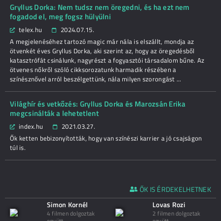
Gryllus Dorka: Nem tudsz nem öregedni, és ha ezt nem
fogadod el, meg fogsz hülyülni
telex.hu
2024.07.15.
A megjelenéséhez tartozó magic már nála is elszállt, mondja az
ötvenkét éves Gryllus Dorka, aki szerint az, hogy az öregedésből
katasztrófát csinálunk, nagyrészt a fogyasztói társadalom bűne. Az
ötvenes nőkről szóló cikksorozatunk harmadik részében a
színésznővel arról beszélgettünk, nála milyen szorongást ...
Világhír és vetkőzés: Gryllus Dorka és Marozsán Erika
megcsinálták a lehetetlent
index.hu
2021.03.27.
Ők ketten bebizonyították, hogy van színészi karrier a jó csajságon
túl is.
ŐK IS ÉRDEKELHETNEK
Simon Kornél
Lovas Rozi
4 filmen dolgoztak
2 filmen dolgoztak
együtt
együtt