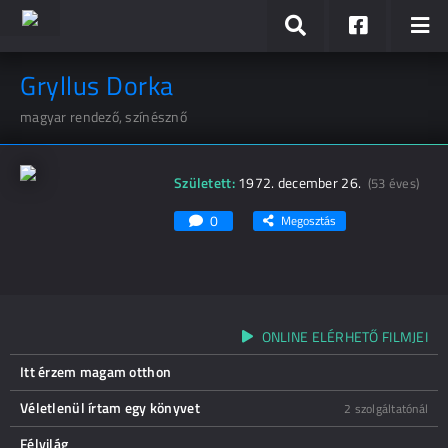
Gryllus Dorka
magyar rendező, színésznő
Született:
1972. december 26.
(53 éves)
0
Megosztás
ONLINE ELÉRHETŐ FILMJEI
Itt érzem magam otthon
Véletlenül írtam egy könyvet
2 szolgáltatónál
Félvilág