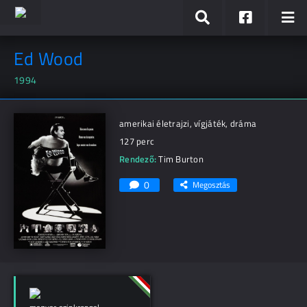
Ed Wood
1994
amerikai életrajzi, vígjáték, dráma
127 perc
Rendező:
Tim Burton
0
Megosztás