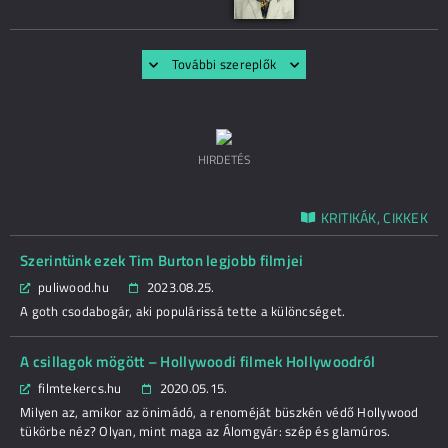
További szereplők
HIRDETÉS
KRITIKÁK, CIKKEK
Szerintünk ezek Tim Burton legjobb filmjei
puliwood.hu
2023.08.25.
A goth csodabogár, aki populárissá tette a különcséget.
A csillagok mögött – Hollywoodi filmek Hollywoodról
filmtekercs.hu
2020.05.15.
Milyen az, amikor az önimádó, a renoméját büszkén védő Hollywood
tükörbe néz? Olyan, mint maga az Álomgyár: szép és glamúros.