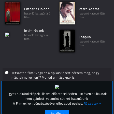
Ember a Holdon
Patch Adams
hasonló kategóriájú
hasonló kategóriájú
film
film
Intim részek
hasonló kategóriájú
Chaplin
film
hasonló kategóriájú
film
Tetszett a film? Vagy az a tipikus "azért néztem meg, hogy
másnak ne kelljen"? Mondd el másoknak is!
Hozzászólások (
0
)
Egyes plakátok/képek, illetve előzetesek/videók 18 éven aluliaknak
nem ajánlott, valamint sütiket használunk.
A Filmlexikon böngészésével elfogadod ezeket.
Részletek »
Rendben
© Filmlexikon 2019-2026
Kapcsolat, impresszum