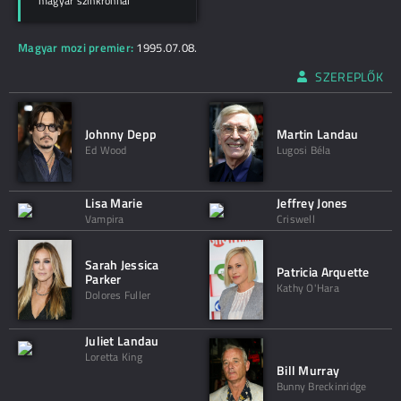
magyar szinkronnal
Magyar mozi premier:
1995.07.08.
SZEREPLŐK
Johnny Depp
Martin Landau
Ed Wood
Lugosi Béla
Lisa Marie
Jeffrey Jones
Vampira
Criswell
Sarah Jessica
Patricia Arquette
Parker
Kathy O'Hara
Dolores Fuller
Juliet Landau
Loretta King
Bill Murray
Bunny Breckinridge