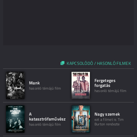
KAPCSOLÓDÓ / HASONLÓ FILMEK
Fergeteges
Mank
forgatás
hasonló témájú film
hasonló témájú film
A
Nagy szemek
katasztrófaművész
ezt a filmet is Tim
Burton rendezte
hasonló témájú film