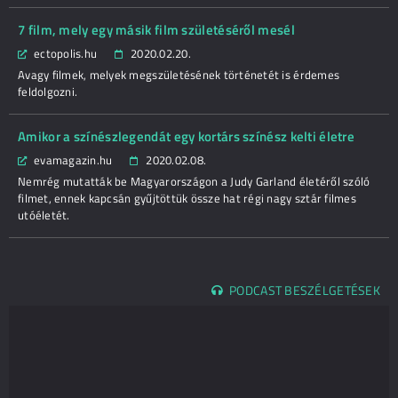
7 film, mely egy másik film születéséről mesél
ectopolis.hu
2020.02.20.
Avagy filmek, melyek megszületésének történetét is érdemes
feldolgozni.
Amikor a színészlegendát egy kortárs színész kelti életre
evamagazin.hu
2020.02.08.
Nemrég mutatták be Magyarországon a Judy Garland életéről szóló
filmet, ennek kapcsán gyűjtöttük össze hat régi nagy sztár filmes
utóéletét.
PODCAST BESZÉLGETÉSEK