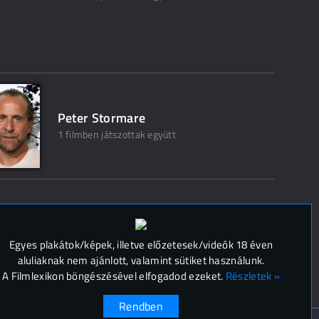
Peter Stormare
1 filmben játszottak együtt
 (
0
)
Egyes plakátok/képek, illetve előzetesek/videók 18 éven
aluliaknak nem ajánlott, valamint sütiket használunk.
A Filmlexikon böngészésével elfogadod ezeket.
Részletek »
Rendben