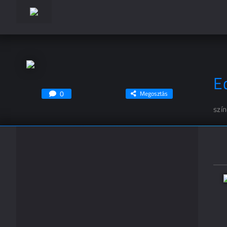
E
0
Megosztás
szí