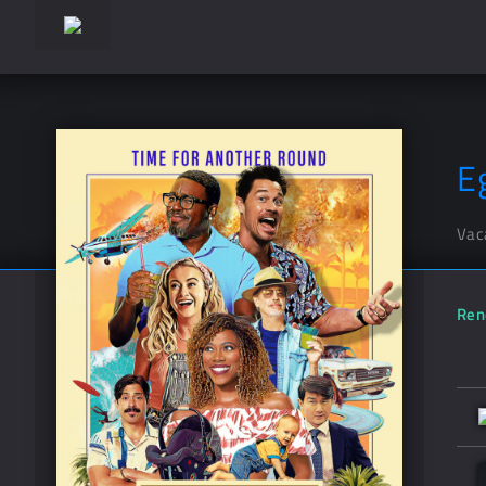
E
Vac
Ren