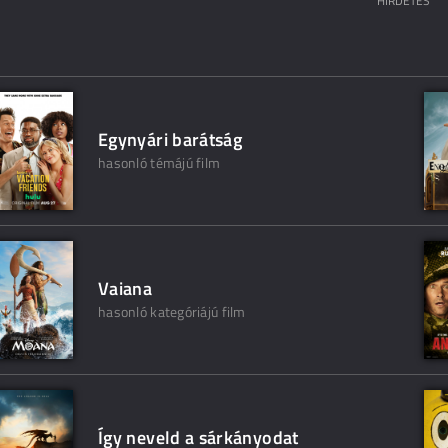
HIRDETÉS
Egynyári barátság
hasonló témájú film
Vaiana
hasonló kategóriájú film
Így neveld a sárkányodat