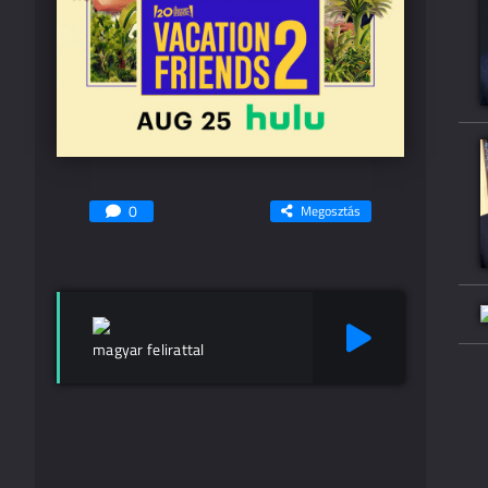
0
Megosztás
magyar felirattal