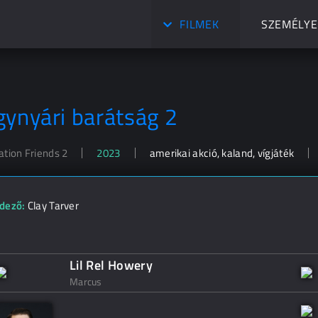
FILMEK
SZEMÉLYE
gynyári barátság 2
ation Friends 2
2023
amerikai akció, kaland, vígjáték
dező:
Clay Tarver
Lil Rel Howery
Marcus