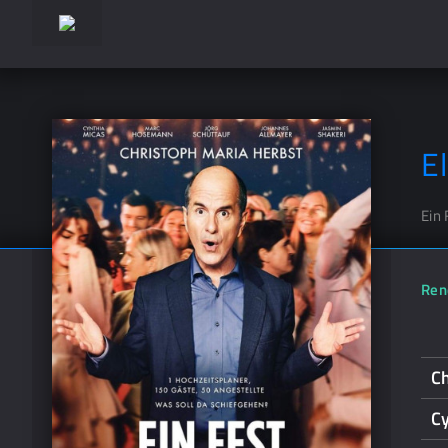
E
Ein 
Ren
Ch
C