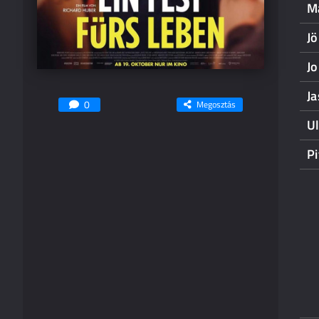
M
Jö
J
Ja
0
Megosztás
Ul
P