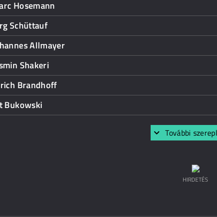
arc Hosemann
rg Schüttauf
ohannes Allmayer
smin Shakeri
rich Brandhoff
it Bukowski
További szerep
HIRDETÉS