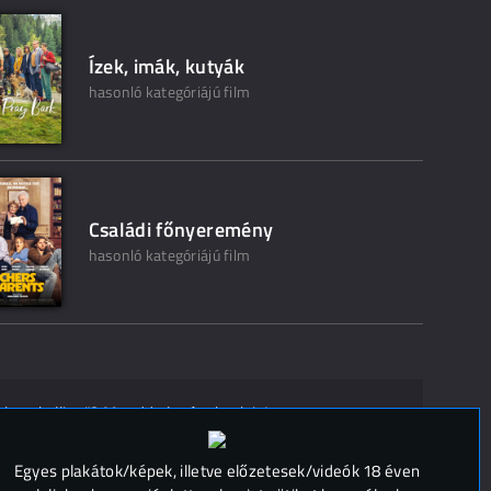
Ízek, imák, kutyák
hasonló kategóriájú film
Családi főnyeremény
hasonló kategóriájú film
ak ne kelljen"? Mondd el másoknak is!
 (
0
)
Egyes plakátok/képek, illetve előzetesek/videók 18 éven