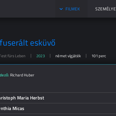
FILMEK
SZEMÉLYE
lfuserált esküvő
Fest fürs Leben
2023
német vígjáték
101 perc
dező:
Richard Huber
ristoph Maria Herbst
ynthia Micas