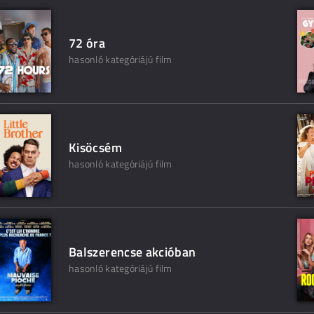
72 óra
hasonló kategóriájú film
Kisöcsém
hasonló kategóriájú film
Balszerencse akcióban
hasonló kategóriájú film