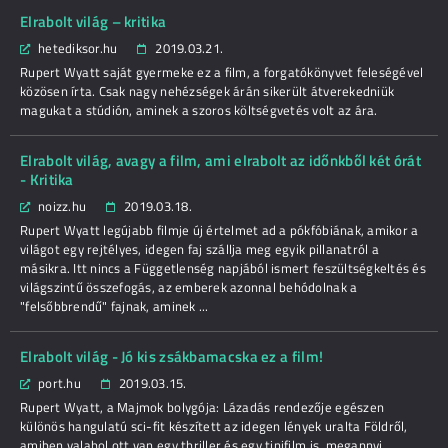
Elrabolt világ – kritika
hetediksor.hu
2019.03.21.
Rupert Wyatt saját gyermeke ez a film, a forgatókönyvet feleségével
közösen írta. Csak nagy nehézségek árán sikerült átverekedniük
magukat a stúdión, aminek a szoros költségvetés volt az ára.
Elrabolt világ, avagy a film, ami elrabolt az időnkből két órát
- Kritika
noizz.hu
2019.03.18.
Rupert Wyatt legújabb filmje új értelmet ad a pókfóbiának, amikor a
világot egy rejtélyes, idegen faj szállja meg egyik pillanatról a
másikra. Itt nincs a Függetlenség napjából ismert feszültségkeltés és
világszintű összefogás, az emberek azonnal behódolnak a
"felsőbbrendű" fajnak, aminek ...
Elrabolt világ - Jó kis zsákbamacska ez a film!
port.hu
2019.03.15.
Rupert Wyatt, a Majmok bolygója: Lázadás rendezője egészen
különös hangulatú sci-fit készített az idegen lények uralta Földről,
amiben valahol ott van egy thriller és egy tinifilm is, megannyi