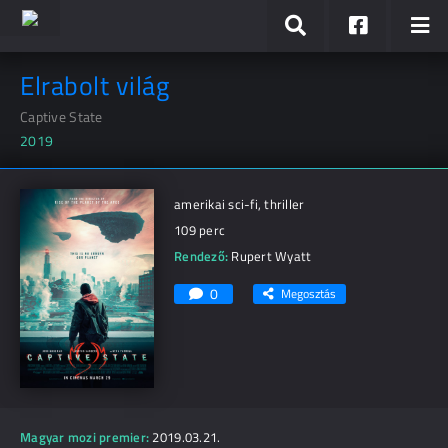
Elrabolt világ
Captive State
2019
amerikai sci-fi, thriller
109 perc
Rendező:
Rupert Wyatt
0
Megosztás
Magyar mozi premier:
2019.03.21.