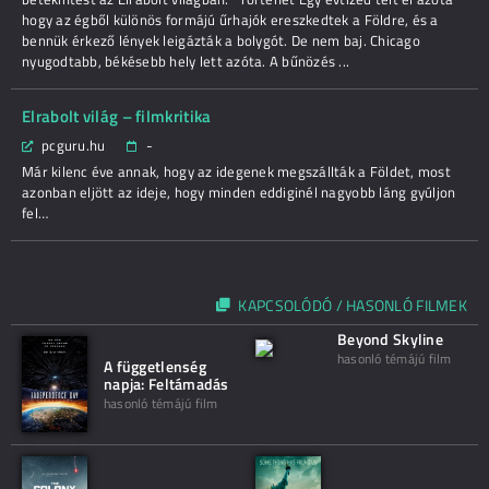
hogy az égből különös formájú űrhajók ereszkedtek a Földre, és a
bennük érkező lények leigázták a bolygót. De nem baj. Chicago
nyugodtabb, békésebb hely lett azóta. A bűnözés ...
Elrabolt világ – filmkritika
pcguru.hu
-
Már kilenc éve annak, hogy az idegenek megszállták a Földet, most
azonban eljött az ideje, hogy minden eddiginél nagyobb láng gyúljon
fel…
KAPCSOLÓDÓ / HASONLÓ FILMEK
Beyond Skyline
hasonló témájú film
A függetlenség
napja: Feltámadás
hasonló témájú film