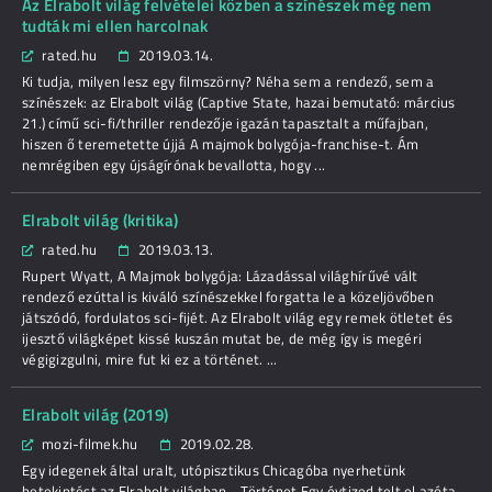
Az Elrabolt világ felvételei közben a színészek még nem
tudták mi ellen harcolnak
rated.hu
2019.03.14.
Ki tudja, milyen lesz egy filmszörny? Néha sem a rendező, sem a
színészek: az Elrabolt világ (Captive State, hazai bemutató: március
21.) című sci-fi/thriller rendezője igazán tapasztalt a műfajban,
hiszen ő teremetette újjá A majmok bolygója-franchise-t. Ám
nemrégiben egy újságírónak bevallotta, hogy ...
Elrabolt világ (kritika)
rated.hu
2019.03.13.
Rupert Wyatt, A Majmok bolygója: Lázadással világhírűvé vált
rendező ezúttal is kiváló színészekkel forgatta le a közeljövőben
játszódó, fordulatos sci-fijét. Az Elrabolt világ egy remek ötletet és
ijesztő világképet kissé kuszán mutat be, de még így is megéri
végigizgulni, mire fut ki ez a történet. ...
Elrabolt világ (2019)
mozi-filmek.hu
2019.02.28.
Egy idegenek által uralt, utópisztikus Chicagóba nyerhetünk
betekintést az Elrabolt világban. Történet Egy évtized telt el azóta