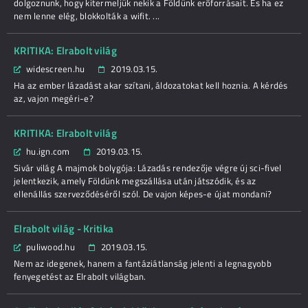
dolgoznunk, hogy kitermeljük nekik a Földünk erőforrásait. És ha ez
nem lenne elég, blokkolták a wifit. ...
KRITIKA: Elrabolt világ
widescreen.hu
2019.03.15.
Ha az ember lázadást akar szítani, áldozatokat kell hoznia. A kérdés
az, vajon megéri-e?
KRITIKA: Elrabolt világ
hu.ign.com
2019.03.15.
Sivár világ A majmok bolygója: Lázadás rendezője végre új sci-fivel
jelentkezik, amely Földünk megszállása után játszódik, és az
ellenállás szerveződéséről szól. De vajon képes-e újat mondani?
Elrabolt világ - Kritika
puliwood.hu
2019.03.15.
Nem az idegenek, hanem a fantáziátlanság jelenti a legnagyobb
fenyegetést az Elrabolt világban.