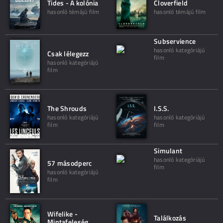
Tides - A kolónia
Cloverfield
hasonló témájú film
hasonló témájú film
Subservience
hasonló kategóriájú
Csak lélegezz
film
hasonló kategóriájú
film
The Shrouds
I.S.S.
hasonló kategóriájú
hasonló kategóriájú
film
film
Simulant
hasonló kategóriájú
57 másodperc
film
hasonló kategóriájú
film
Wifelike -
Találkozás
Mintafeleség