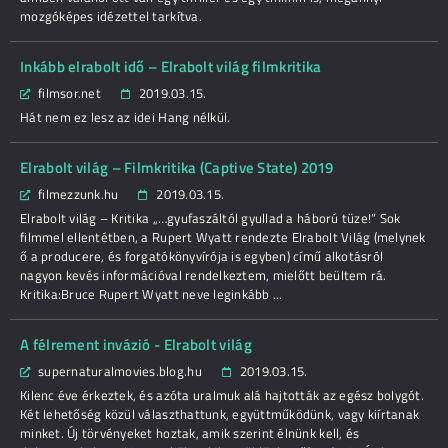
mozgóképes idézettel tarkítva.
Inkább elrabolt idő – Elrabolt világ filmkritika
filmsor.net
2019.03.15.
Hát nem ez lesz az idei Hang nélkül.
Elrabolt világ – Filmkritika (Captive State) 2019
filmezzunk.hu
2019.03.15.
Elrabolt világ – Kritika „…gyufaszáltól gyullad a háború tüze!” Sok
filmmel ellentétben, a Rupert Wyatt rendezte Elrabolt Világ (melynek
ő a producere, és forgatókönyvírója is egyben) című alkotásról
nagyon kevés információval rendelkeztem, mielőtt beültem rá.
Kritika:Bruce Rupert Wyatt neve leginkább ...
A félrement invázió - Elrabolt világ
supernaturalmovies.blog.hu
2019.03.15.
Kilenc éve érkeztek, és azóta uralmuk alá hajtották az egész bolygót.
Két lehetőség közül választhattunk, együttműködünk, vagy kiírtanak
minket. Új törvényeket hoztak, amik szerint élnünk kell, és