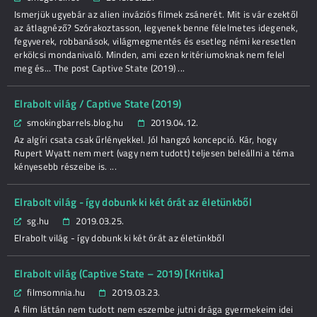
Ismerjük ugyebár az alien inváziós filmek zsánerét. Mit is vár ezektől
az átlagnéző? Szórakoztasson, legyenek benne félelmetes idegenek,
fegyverek, robbanások, világmegmentés és esetleg némi keresetlen
erkölcsi mondanivaló. Minden, ami ezen kritériumoknak nem felel
meg és... The post Captive State (2019) ...
Elrabolt világ / Captive State (2019)
smokingbarrels.blog.hu
2019.04.12.
Az algíri csata csak űrlényekkel. Jól hangzó koncepció. Kár, hogy
Rupert Wyatt nem mert (vagy nem tudott) teljesen beleállni a téma
kényesebb részeibe is. ...
Elrabolt világ - így dobunk ki két órát az életünkből
sg.hu
2019.03.25.
Elrabolt világ - így dobunk ki két órát az életünkből
Elrabolt világ (Captive State – 2019) [Kritika]
filmsomnia.hu
2019.03.23.
A film láttán nem tudott nem eszembe jutni drága gyermekeim idei