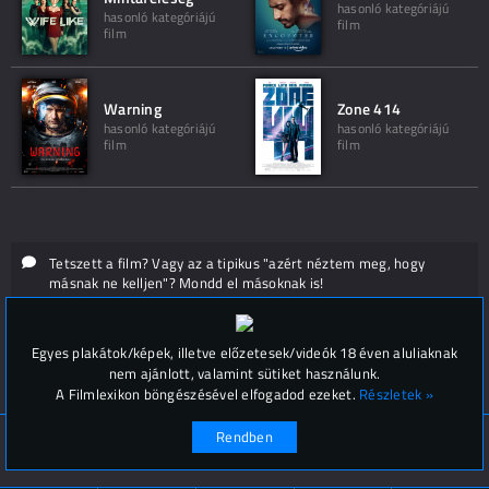
hasonló kategóriájú
hasonló kategóriájú
film
film
Warning
Zone 414
hasonló kategóriájú
hasonló kategóriájú
film
film
Tetszett a film? Vagy az a tipikus "azért néztem meg, hogy
másnak ne kelljen"? Mondd el másoknak is!
Hozzászólások (
0
)
Egyes plakátok/képek, illetve előzetesek/videók 18 éven aluliaknak
nem ajánlott, valamint sütiket használunk.
A Filmlexikon böngészésével elfogadod ezeket.
Részletek »
Rendben
© Filmlexikon 2019-2026
Kapcsolat, impresszum
Értesítési beállítások