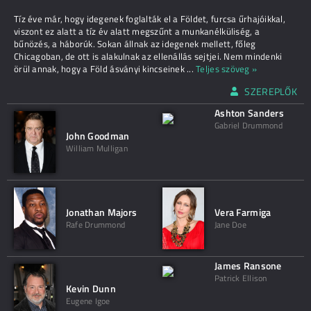
Tíz éve már, hogy idegenek foglalták el a Földet, furcsa űrhajóikkal,
viszont ez alatt a tíz év alatt megszűnt a munkanélküliség, a
bűnözés, a háborúk. Sokan állnak az idegenek mellett, főleg
Chicagoban, de ott is alakulnak az ellenállás sejtjei. Nem mindenki
örül annak, hogy a Föld ásványi kincseinek
...
Teljes szöveg »
SZEREPLŐK
Ashton Sanders
Gabriel Drummond
John Goodman
William Mulligan
Jonathan Majors
Vera Farmiga
Rafe Drummond
Jane Doe
James Ransone
Patrick Ellison
Kevin Dunn
Eugene Igoe