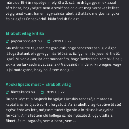
március 15-i ünnepsége, melyről a 2. számú drága gyermek azzal
tért haza, hogy végre nem a szokásos dalokat meg verseket kellett
végig unatkozni, hanem egy színdarabot láthattak, melyben anyuka
és az egész ünnepkörből kiábrándult fia azt ...
Elrabolt világ kritika
popcornproject.hu
2019.03.22.
Ma már szinte teljesen megszoktuk, hogy rendszeresen új világba
látogathatunk el egy-egy másfél órára. Ez így nem teljesen érthető,
igaz? Mi van akkor, ha azt mondanám, hogy Roxfortban zombik élnek,
akik a vérfarkasokra vadásznak? Valószínű mindenki kiröhögne, vagy
ujjal mutogatna, hogy hol éltem eddig, ...
Apokalipszis most – Elrabolt világ
filmtekercs.hu
2019.03.22.
Rupert Wyatt, a Majmok bolygója: Lázadás rendezője maradt a
kaptafánál és újabb sci-fit forgatott. Az Elrabolt világ (Captive State)
egész érdekes lett, mégsem tudott igazán a kritikusok kegyeibe
férkőzni. A mellettem ülő kolléga szinte nyűszített, úgy utálta a
filmet, és mi tagadás, sem a hazai, sem ...