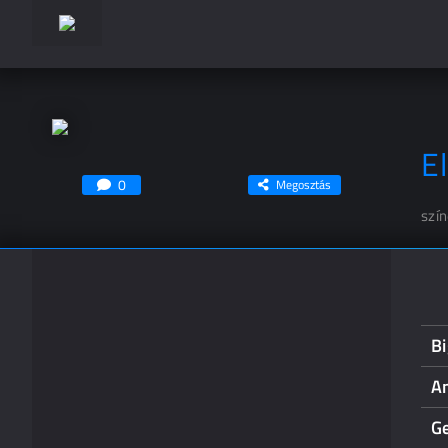
E
0
Megosztás
szí
B
A
G