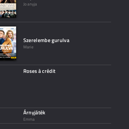
Jo anyja
Szerelembe gurulva
Marie
Roses à crédit
Árnyjáték
Emma