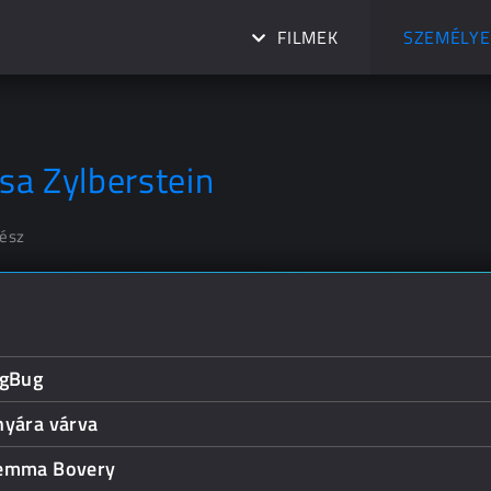
FILMEK
SZEMÉLYE
lsa Zylberstein
nész
igBug
nyára várva
emma Bovery