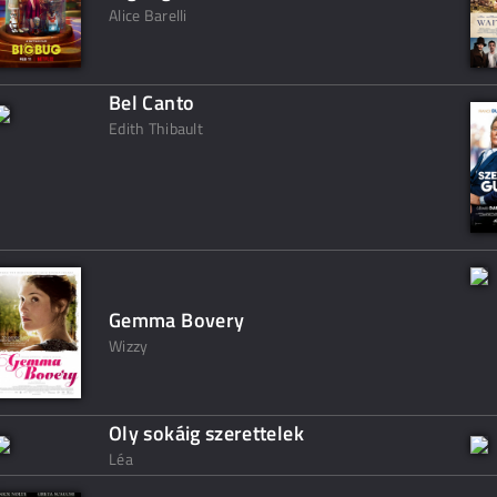
Alice Barelli
Bel Canto
Edith Thibault
Gemma Bovery
Wizzy
Oly sokáig szerettelek
Léa