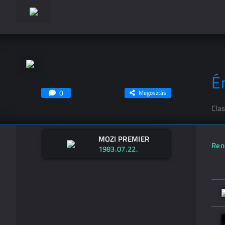
É
0
Megosztás
Cla
MOZI PREMIER
Ren
1983.07.22.