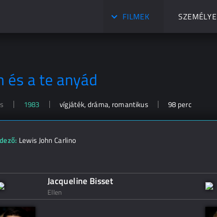
FILMEK
SZEMÉLYE
n és a te anyád
ss
1983
vígjáték, dráma, romantikus
98 perc
dező:
Lewis John Carlino
Jacqueline Bisset
Ellen