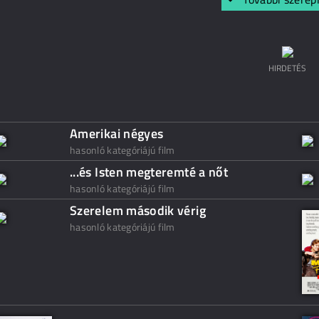
HIRDETÉS
Amerikai négyes
hasonló kategóriájú film
...és Isten megteremté a nőt
hasonló kategóriájú film
Szerelem második vérig
hasonló kategóriájú film