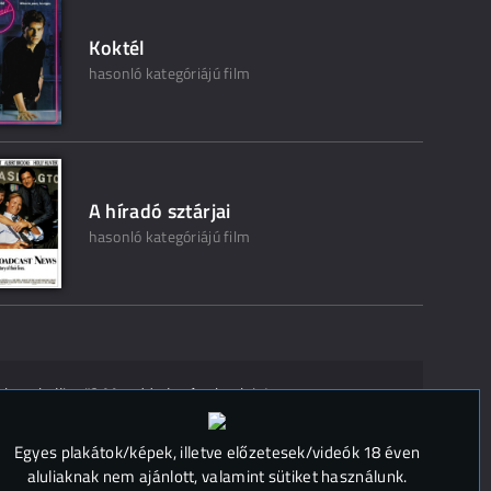
Koktél
hasonló kategóriájú film
A híradó sztárjai
hasonló kategóriájú film
ak ne kelljen"? Mondd el másoknak is!
 (
0
)
Egyes plakátok/képek, illetve előzetesek/videók 18 éven
aluliaknak nem ajánlott, valamint sütiket használunk.