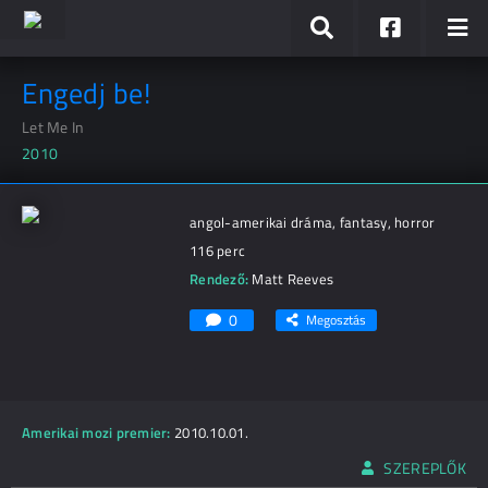
Engedj be!
Let Me In
2010
angol-amerikai dráma, fantasy, horror
116 perc
Rendező:
Matt Reeves
0
Megosztás
Amerikai mozi premier:
2010.10.01.
SZEREPLŐK