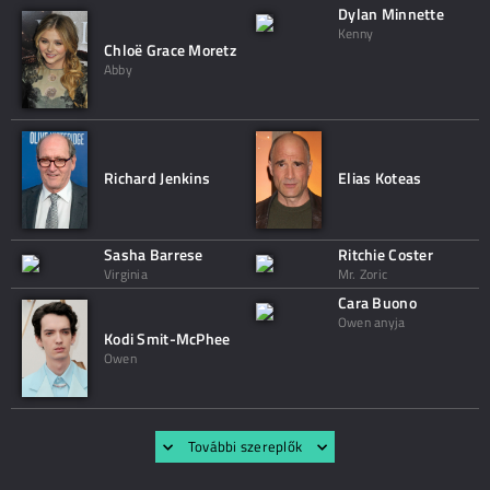
Dylan Minnette
Kenny
Chloë Grace Moretz
Abby
Richard Jenkins
Elias Koteas
Sasha Barrese
Ritchie Coster
Virginia
Mr. Zoric
Cara Buono
Owen anyja
Kodi Smit-McPhee
Owen
További szereplők