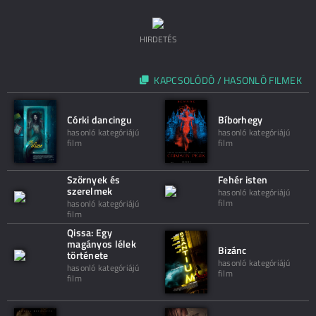
HIRDETÉS
KAPCSOLÓDÓ / HASONLÓ FILMEK
Córki dancingu
Bíborhegy
hasonló kategóriájú
hasonló kategóriájú
film
film
Szörnyek és
Fehér isten
szerelmek
hasonló kategóriájú
film
hasonló kategóriájú
film
Qissa: Egy
magányos lélek
Bizánc
története
hasonló kategóriájú
hasonló kategóriájú
film
film