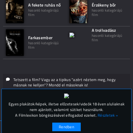
A fekete ruhás nő
Érzékeny bőr
hasonló kategóriájú
hasonló kategóriájú
film
film
A trollvadász
hasonló kategóriájú
Farkasember
film
hasonló kategóriájú
film
Tetszett a film? Vagy az a tipikus "azért néztem meg, hogy
másnak ne kelljen"? Mondd el másoknak is!
Hozzászólások (
0
)
Egyes plakátok/képek, illetve előzetesek/videók 18 éven aluliaknak
nem ajánlott, valamint sütiket használunk.
A Filmlexikon böngészésével elfogadod ezeket.
Részletek »
Rendben
© Filmlexikon 2019-2026
Kapcsolat, impresszum