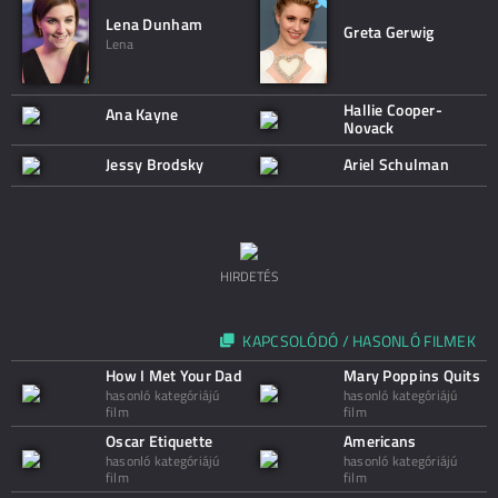
Lena Dunham
Greta Gerwig
Lena
Hallie Cooper-
Ana Kayne
Novack
Jessy Brodsky
Ariel Schulman
HIRDETÉS
KAPCSOLÓDÓ / HASONLÓ FILMEK
How I Met Your Dad
Mary Poppins Quits
hasonló kategóriájú
hasonló kategóriájú
film
film
Oscar Etiquette
Americans
hasonló kategóriájú
hasonló kategóriájú
film
film