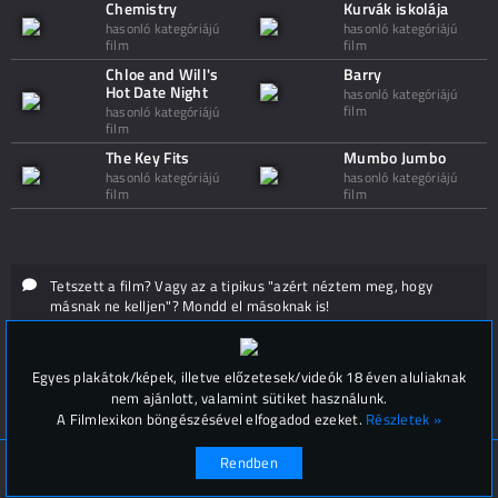
Chemistry
Kurvák iskolája
hasonló kategóriájú
hasonló kategóriájú
film
film
Chloe and Will's
Barry
Hot Date Night
hasonló kategóriájú
film
hasonló kategóriájú
film
The Key Fits
Mumbo Jumbo
hasonló kategóriájú
hasonló kategóriájú
film
film
Tetszett a film? Vagy az a tipikus "azért néztem meg, hogy
másnak ne kelljen"? Mondd el másoknak is!
Hozzászólások (
0
)
Egyes plakátok/képek, illetve előzetesek/videók 18 éven aluliaknak
nem ajánlott, valamint sütiket használunk.
A Filmlexikon böngészésével elfogadod ezeket.
Részletek »
Rendben
© Filmlexikon 2019-2026
Kapcsolat, impresszum
Értesítési beállítások