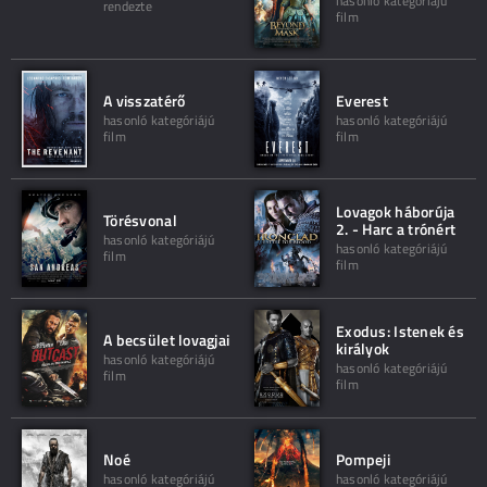
hasonló kategóriájú
rendezte
film
A visszatérő
Everest
hasonló kategóriájú
hasonló kategóriájú
film
film
Lovagok háborúja
Törésvonal
2. - Harc a trónért
hasonló kategóriájú
hasonló kategóriájú
film
film
Exodus: Istenek és
A becsület lovagjai
királyok
hasonló kategóriájú
hasonló kategóriájú
film
film
Noé
Pompeji
hasonló kategóriájú
hasonló kategóriájú