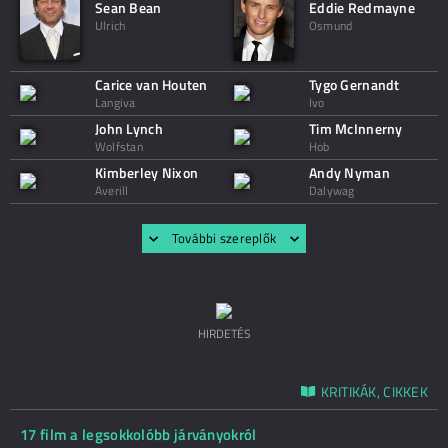
Sean Bean
Eddie Redmayne
Ulrich
Osmund
Carice van Houten
Tygo Gernandt
Langiva
Ivo
John Lynch
Tim McInnerny
Wolfstan
Hob
Kimberley Nixon
Andy Nyman
Averill
Dalywag
További szereplők
HIRDETÉS
KRITIKÁK, CIKKEK
17 film a legsokkolóbb járványokról