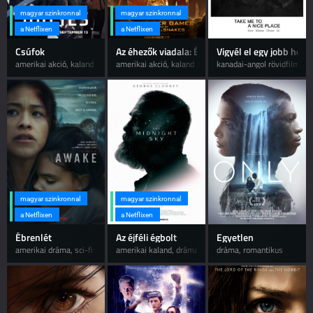
magyar szinkronnal
magyar szinkronnal
a Netflixen
a Netflixen
Csúfok
Az éhezők viadala: Énekesmadarak és kígyók ba
Vigyél el egy jobb hely
amerikai akció, kaland
amerikai akció, kaland
kanadai-angol rövidfilm, d
magyar szinkronnal
magyar szinkronnal
a Netflixen
a Netflixen
Ébrenlét
Az éjféli égbolt
Egyetlen
amerikai dráma, sci-fi
amerikai kaland, dráma
dráma, romantikus