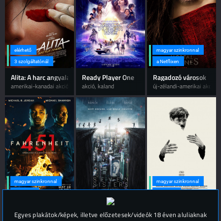
elérhető
magyar szinkronnal
3 szolgáltatónál
a Netflixen
Alita: A harc angyala
Ready Player One
Ragadozó városok
amerikai-kanadai akció, kaland
akció, kaland
új-zélandi-amerikai akció, 
magyar szinkronnal
magyar szinkronnal
a Max-en
a Max-en
Fahrenheit 451
Hét nővér
A homár
Egyes plakátok/képek, illetve előzetesek/videók 18 éven aluliaknak
amerikai dráma, sci-fi
angol-francia akció, kaland
ír-angol romantikus, dráma