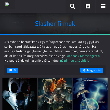
Slasher filmek
A slasher a horrorfilmek egy műfaja/csoportja, amikor egy gyilkos
sorban szedi áldozatait, általaban egy éles, hegyes tárggyal. Ha
esetleg tudsz a gyűjteménybe való filmet, ami még nem szerepel itt,
akkor kérlek írd meg hozzászólásban vagy
Facebook Messengeren
!
Ha pedig érdekel hasonló gyűjtemény,
nézd meg a többit is
!
0
Megosztás