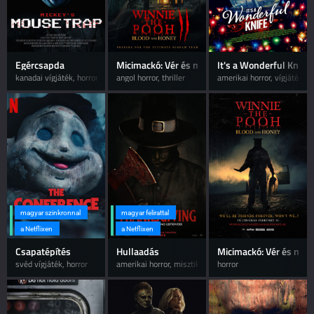
Egércsapda
Micimackó: Vér és méz 2.
It's a Wonderful Knife
kanadai vígjáték, horror
angol horror, thriller
amerikai horror, vígjáték
magyar szinkronnal
magyar felirattal
a Netflixen
a Netflixen
Csapatépítés
Hullaadás
Micimackó: Vér és méz
svéd vígjáték, horror
amerikai horror, misztikus
horror