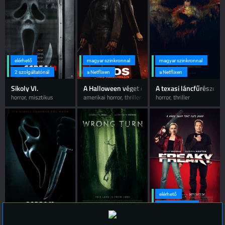
elérhető
magyar szinkronnal
magyar szinkronnal
2 szolgáltatónál
a Netflixen
a Netflixen
Sikoly VI.
A Halloween véget ér
A texasi láncfűrészes 
horror, misztikus
amerikai horror, thriller
horror, thriller
elérhető
2 szolgáltatónál
Sikoly
Halálos kitérő - Az örökség
Freaky