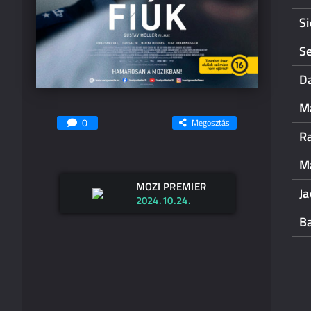
S
Se
D
M
0
Megosztás
R
M
MOZI PREMIER
J
2024.10.24.
B