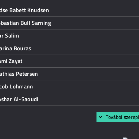
idse Babett Knudsen
bastian Bull Sarning
ar Salim
arina Bouras
ami Zayat
athias Petersen
acob Lohmann
ashar Al-Saoudi
További szerep