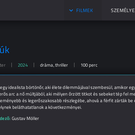
FILMEK
SZEMÉLYE
iúk
ter
2024
dráma, thriller
100 perc
egy idealista börtönőr, aki élete dilemmájával szembesül, amikor egy f
rős arc a nő múltjából, aki mélyen őrzött titkot és sebeket tép fel 
keményebb és legerőszakosabb részlegébe, ahová a férfit zárták be é
lynek beláthatatlanok a következményei.
dező:
Gustav Möller