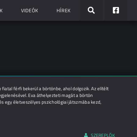
K
VIDEÓK
HÍREK
iatal férfi bekerül a börtönbe, ahol dolgozik. Az elítélt
megjelenésével. Eva áthelyezteti magát a börtön
s egy életveszélyes pszichológiai játszmába kezd,
SZEREPLŐK