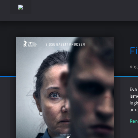
F
Vog
Eva 
isme
leg
ame
Ren