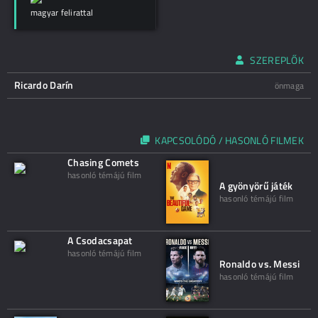
magyar felirattal
SZEREPLŐK
Ricardo Darín
önmaga
KAPCSOLÓDÓ / HASONLÓ FILMEK
Chasing Comets
hasonló témájú film
A gyönyörű játék
hasonló témájú film
A Csodacsapat
hasonló témájú film
Ronaldo vs. Messi
hasonló témájú film