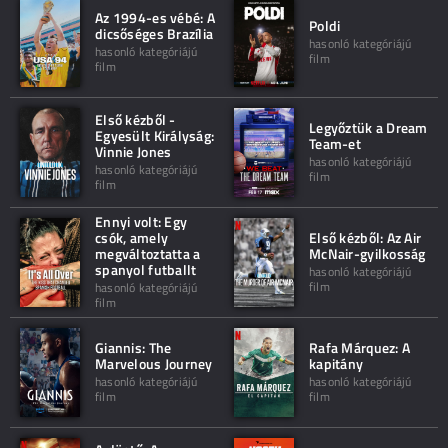
Az 1994-es vébé: A
Poldi
dicsőséges Brazília
hasonló kategóriájú
hasonló kategóriájú
film
film
Első kézből -
Legyőztük a Dream
Egyesült Királyság:
Team-et
Vinnie Jones
hasonló kategóriájú
hasonló kategóriájú
film
film
Ennyi volt: Egy
csók, amely
Első kézből: Az Air
megváltoztatta a
McNair-gyilkosság
spanyol futballt
hasonló kategóriájú
film
hasonló kategóriájú
film
Giannis: The
Rafa Márquez: A
Marvelous Journey
kapitány
hasonló kategóriájú
hasonló kategóriájú
film
film