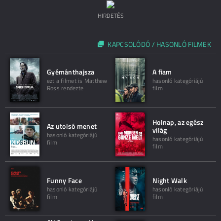
HIRDETÉS
KAPCSOLÓDÓ / HASONLÓ FILMEK
Gyémánthajsza
A fiam
ezt a filmet is Matthew
hasonló kategóriájú
Ross rendezte
film
Holnap, az egész
Az utolsó menet
világ
hasonló kategóriájú
hasonló kategóriájú
film
film
Funny Face
Night Walk
hasonló kategóriájú
hasonló kategóriájú
film
film