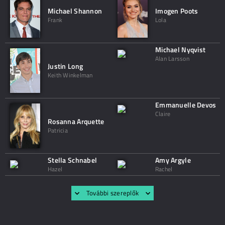
Michael Shannon
Imogen Poots
Frank
Lola
Michael Nyqvist
Alan Larsson
Justin Long
Keith Winkelman
Emmanuelle Devos
Claire
Rosanna Arquette
Patricia
Stella Schnabel
Amy Argyle
Hazel
Rachel
További szereplők