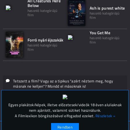
All Creatures Here
Below
Ash is purest white
hasonló kategóriájú
hasonló kategóriájú
film
film
You Get Me
hasonló kategóriájú
Forró nyári éjszakák
film
hasonló kategóriájú
film
Tetszett a film? Vagy az a tipikus "azért néztem meg, hogy
másnak ne kelljen"? Mondd el másoknak is!
Hozzászólások (
0
)
Egyes plakátok/képek, illetve előzetesek/videók 18 éven aluliaknak
nem ajánlott, valamint sütiket használunk.
A Filmlexikon böngészésével elfogadod ezeket.
Részletek »
Rendben
© Filmlexikon 2019-2026
Kapcsolat, impresszum