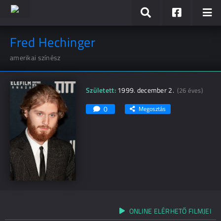
Fred Hechinger
amerikai színész
Született:
1999. december 2.
(26 éves)
0
Megosztás
ONLINE ELÉRHETŐ FILMJEI