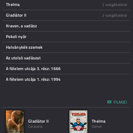
Thelma
2 szolgáltatónál
Gladiátor II
2 szolgáltatónál
Kraven, a vadász
Pokoli nyár
Halványkék szemek
Az utolsó vadászat
A félelem utcája 3. rész: 1666
A félelem utcája 1. rész: 1994
FILMJEI
Gladiátor II
Thelma
Caracalla
Daniel