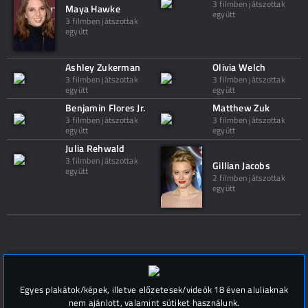
3 filmben játszottak
Maya Hawke
együtt
3 filmben játszottak
együtt
Ashley Zukerman
Olivia Welch
3 filmben játszottak
3 filmben játszottak
együtt
együtt
Benjamin Flores Jr.
Matthew Zuk
3 filmben játszottak
3 filmben játszottak
együtt
együtt
Julia Rehwald
3 filmben játszottak
Gillian Jacobs
együtt
2 filmben játszottak
együtt
Hozzászólások (
0
)
Egyes plakátok/képek, illetve előzetesek/videók 18 éven aluliaknak
nem ajánlott, valamint sütiket használunk.