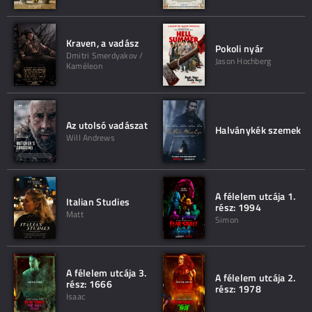
Kraven, a vadász
Pokoli nyár
Dmitri Smerdyakov /
Jason Hochberg
Kaméleon
Az utolsó vadászat
Halványkék szemek
Will Andrews
A félelem utcája 1.
Italian Studies
rész: 1994
Matt
Simon
A félelem utcája 3.
A félelem utcája 2.
rész: 1666
rész: 1978
Isaac