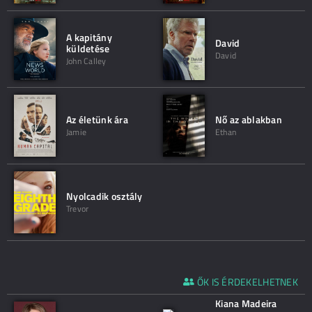
A kapitány
David
küldetése
David
John Calley
Az életünk ára
Nő az ablakban
Jamie
Ethan
Nyolcadik osztály
Trevor
ŐK IS ÉRDEKELHETNEK
Kiana Madeira