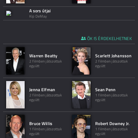
A sors útjai
Kip DeMay
ŐK IS ÉRDEKELHETNEK
Warren Beatty
Scarlett Johansson
2 filmben játszottak
2 filmben játszottak
együtt
együtt
Jenna Elfman
Sean Penn
2 filmben játszottak
1 filmben játszottak
együtt
együtt
Bruce Willis
Robert Downey Jr.
1 filmben játszottak
1 filmben játszottak
együtt
együtt