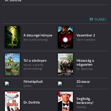
FILMJEI
A dzsungel könyve
Vasember 2
Ikki (szinkronhang)
Stern szenátor
Túl a sövényen
Házasság a
négyzeten
Verne, a teknős
(szinkronhang)
Dr. Beekman
Félrelépősdi
Zűrzavar
Griffin
Artie
Segítség,
Dr. Dolittle
karácsony!
Stanley