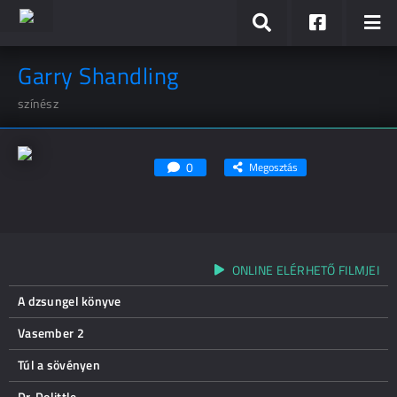
Garry Shandling
színész
0
Megosztás
ONLINE ELÉRHETŐ FILMJEI
A dzsungel könyve
Vasember 2
Túl a sövényen
Dr. Dolittle