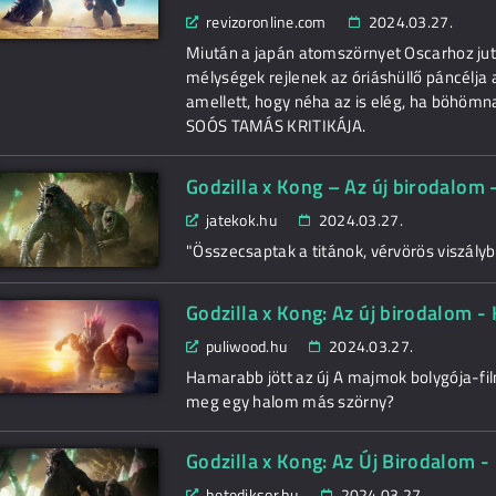
revizoronline.com
2024.03.27.
Miután a japán atomszörnyet Oscarhoz jut
mélységek rejlenek az óriáshüllő páncélja a
amellett, hogy néha az is elég, ha böhömn
SOÓS TAMÁS KRITIKÁJA.
Godzilla x Kong – Az új birodalom -
jatekok.hu
2024.03.27.
"Összecsaptak a titánok, vérvörös viszályb
Godzilla x Kong: Az új birodalom - 
puliwood.hu
2024.03.27.
Hamarabb jött az új A majmok bolygója-film
meg egy halom más szörny?
Godzilla x Kong: Az Új Birodalom - 
hetediksor.hu
2024.03.27.