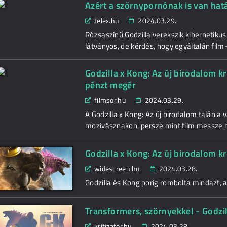
Azért a szörnypornónak is van hat
telex.hu
2024.03.29.
Rózsaszínű Godzilla verekszik kibernetikus 
látványos, de kérdés, hogy egyáltalán film
Godzilla x Kong: Az új birodalom kr
pénzt megér
filmsor.hu
2024.03.29.
A Godzilla x Kong: Az új birodalom talán a
mozivásznakon, persze mint film messze 
Godzilla x Kong: Az új birodalom kr
widescreen.hu
2024.03.28.
Godzilla és Kong porig rombolta mindazt, a
Transformers, szörnyekkel - Godzil
kritizator.hu
2024.03.28.