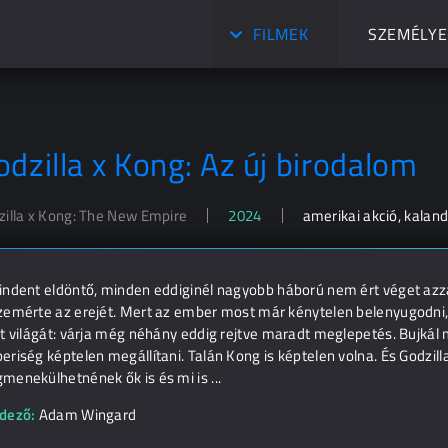
FILMEK
SZEMÉLYE
odzilla x Kong: Az új birodalom
zilla x Kong: The New Empire
2024
amerikai akció, kaland,
indent eldöntő, minden eddiginél nagyobb háború nem ért véget azza
zemérte az erejét. Mert az ember most már kénytelen belenyugodni, 
t világát: várja még néhány eddig rejtve maradt meglepetés. Bujkál mé
riség képtelen megállítani. Talán Kong is képtelen volna. És Godzill
enekülhetnének ők is és mi is ...
dező:
Adam Wingard