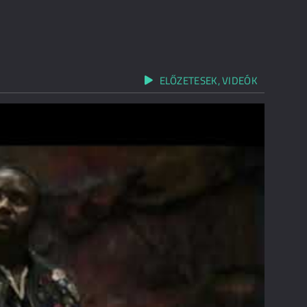
ELŐZETESEK, VIDEÓK