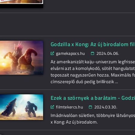
Godzilla x Kong: Az új birodalom fi
gamekapocs.hu
2024.04.06.
Az amerikanizált kaiju-univerzum legfriss
elvárni azt a komolykodó, sötét hangulato
toposzait nagyszerűen hozza. Maximális f
címszereplő duó pedig brillírozik ...
Ezek a szörnyek a barátaim - Godzil
filmtekercs.hu
2024.03.30.
Imádnivalóan sületlen, többnyire látványos,
x Kong: Az új birodalom.