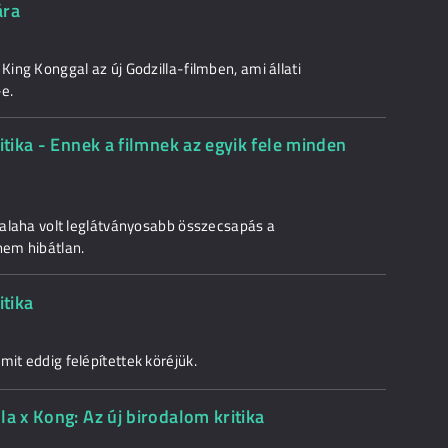
ára
King Konggal az új Godzilla-filmben, ami állati
-e.
itika - Ennek a filmnek az egyik fele minden
 valaha volt leglátványosabb összecsapás a
nem hibátlan.
itika
mit eddig felépítettek köréjük.
la x Kong: Az új birodalom kritika