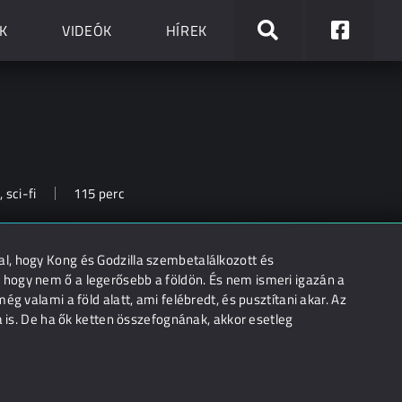
K
VIDEÓK
HÍREK
 sci-fi
115 perc
l, hogy Kong és Godzilla szembetalálkozott és
hogy nem ő a legerősebb a földön. És nem ismeri igazán a
g valami a föld alatt, ami felébredt, és pusztítani akar. Az
a is. De ha ők ketten összefognának, akkor esetleg