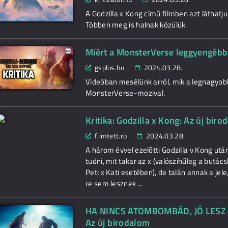
A Godzilla x Kong című filmben azt láthat
Többen meg is halnak közülük.
Miért a MonsterVerse leggyengébb f
gsplus.hu
2024.03.28.
Videóban mesélünk arról, mik a legnagyobb
MonsterVerse-mozival.
Kritika: Godzilla x Kong: Az új bi
filmtett.ro
2024.03.28.
A három évvel ezelőtti Godzilla v Kong ut
tudni, mit takar az x (valószínűleg a butác
Peti x Kati esetében), de talán annak a jel
re sem lesznek ...
HA NINCS ATOMBOMBÁD, JÓ LESZ A 
Az új birodalom