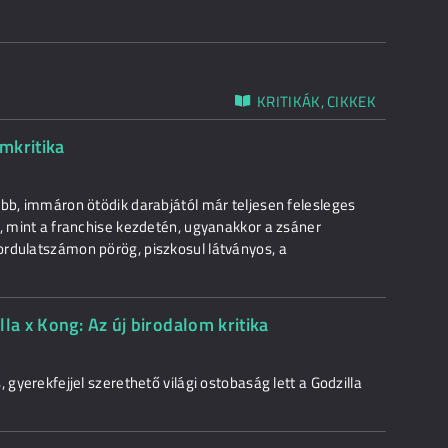
KRITIKÁK, CIKKEK
lmkritika
ebb, immáron ötödik darabjától már teljesen felesleges
t, mint a franchise kezdetén, ugyanakkor a zsáner
ordulatszámon pörög, piszkosul látványos, a
la x Kong: Az új birodalom kritika
 gyerekfejjel szerethető világi ostobaság lett a Godzilla