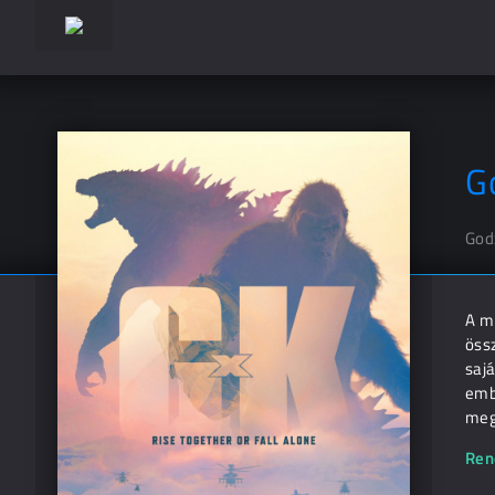
G
God
A m
öss
sajá
embe
megm
Ren