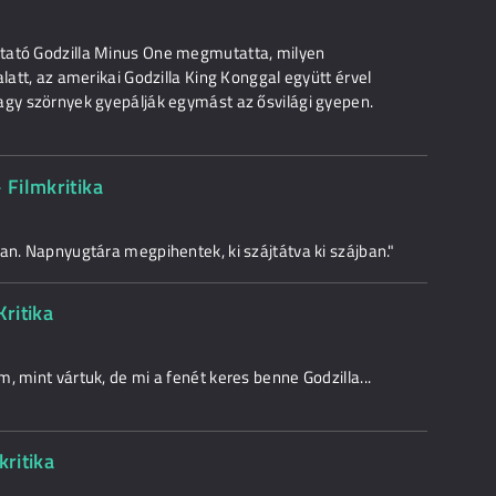
tató Godzilla Minus One megmutatta, milyen
latt, az amerikai Godzilla King Konggal együtt érvel
agy szörnyek gyepálják egymást az ősvilági gyepen.
 Filmkritika
an. Napnyugtára megpihentek, ki szájtátva ki szájban."
Kritika
, mint vártuk, de mi a fenét keres benne Godzilla...
kritika