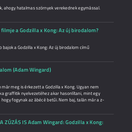
juk, ahogy hatalmas szörnyek verekednek egymással.
ilmje a Godzilla x Kong: Az új birodalom?
 bajok a Godzilla x Kong: Az új birodalom című
rodalom (Adam Wingard)
án már meg is érkezett a Godzilla x Kong. Ugyan nem
ska graffitik nyelvezetéhez akar hasonlítani, mint egy
e, hogy fogynak az ábécé betűi. Nem baj, talán már a z-
ZÚZÁS IS Adam Wingard: Godzilla x Kong: