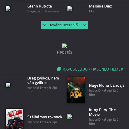
Glenn Kubota
Melonie Diaz
Shigetoshi Yasumura
Mia
További szereplők
HIRDETÉS
KAPCSOLÓDÓ / HASONLÓ FILMEK
Öreg gyilkos, nem
vén gyilkos
Nagy Nunu bandája
hasonló kategóriájú
hasonló kategóriájú
film
film
Kung Fury: The
Movie
Szélhámos rokonok
hasonló kategóriájú
hasonló kategóriájú
film
film