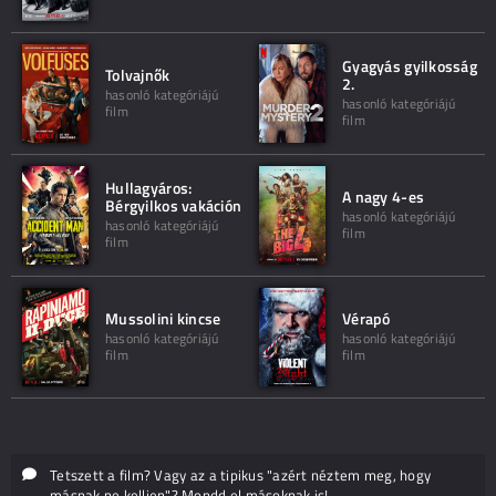
Gyagyás gyilkosság
Tolvajnők
2.
hasonló kategóriájú
hasonló kategóriájú
film
film
Hullagyáros:
A nagy 4-es
Bérgyilkos vakáción
hasonló kategóriájú
hasonló kategóriájú
film
film
Mussolini kincse
Vérapó
hasonló kategóriájú
hasonló kategóriájú
film
film
Tetszett a film? Vagy az a tipikus "azért néztem meg, hogy
másnak ne kelljen"? Mondd el másoknak is!