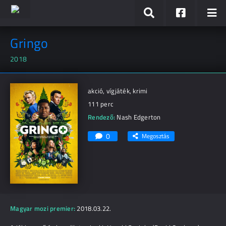
Gringo
2018
akció, vígjáték, krimi
111 perc
Rendező:
Nash Edgerton
0
Megosztás
Magyar mozi premier:
2018.03.22.