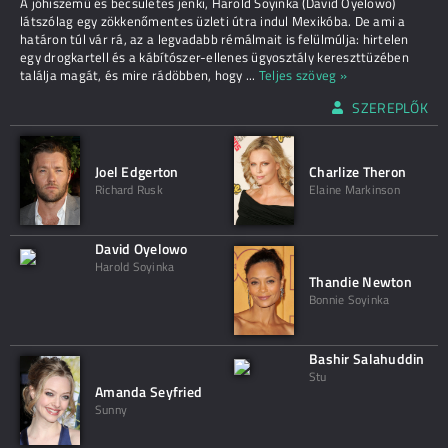
A jóhiszemű és becsületes jenki, Harold Soyinka (David Oyelowo)
látszólag egy zökkenőmentes üzleti útra indul Mexikóba. De ami a
határon túl vár rá, az a legvadabb rémálmait is felülmúlja: hirtelen
egy drogkartell és a kábítószer-ellenes ügyosztály kereszttüzében
találja magát, és mire rádöbben, hogy
...
Teljes szöveg »
SZEREPLŐK
Joel Edgerton
Charlize Theron
Richard Rusk
Elaine Markinson
David Oyelowo
Harold Soyinka
Thandie Newton
Bonnie Soyinka
Bashir Salahuddin
Stu
Amanda Seyfried
Sunny