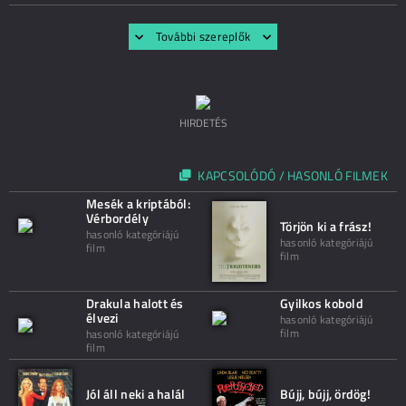
További szereplők
HIRDETÉS
KAPCSOLÓDÓ / HASONLÓ FILMEK
Mesék a kriptából:
Vérbordély
Törjön ki a frász!
hasonló kategóriájú
hasonló kategóriájú
film
film
Drakula halott és
Gyilkos kobold
élvezi
hasonló kategóriájú
film
hasonló kategóriájú
film
Jól áll neki a halál
Bújj, bújj, ördög!