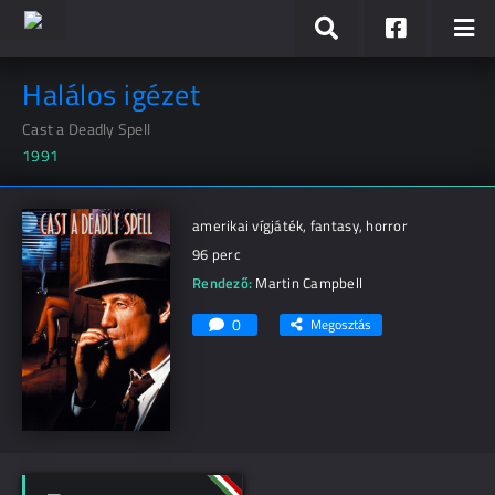
Halálos igézet
Cast a Deadly Spell
1991
amerikai vígjáték, fantasy, horror
96 perc
Rendező:
Martin Campbell
0
Megosztás