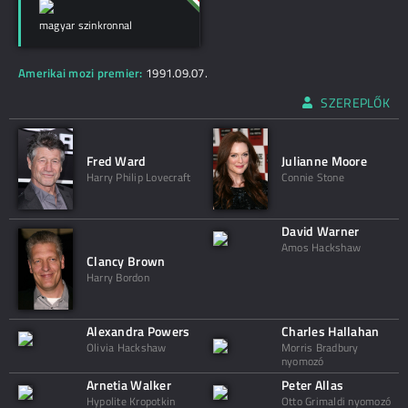
magyar szinkronnal
Amerikai mozi premier:
1991.09.07.
SZEREPLŐK
Fred Ward
Julianne Moore
Harry Philip Lovecraft
Connie Stone
David Warner
Amos Hackshaw
Clancy Brown
Harry Bordon
Alexandra Powers
Charles Hallahan
Olivia Hackshaw
Morris Bradbury
nyomozó
Arnetia Walker
Peter Allas
Hypolite Kropotkin
Otto Grimaldi nyomozó