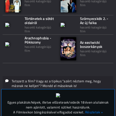
hasonló kategóriájú
hasonló kategóriájú
film
film
Történetek a sötét
Szörnyecskék 2. -
oldalról
Az új falka
hasonló kategóriájú
hasonló kategóriájú
film
film
Arachnophobia -
Pókiszony
Az eastwicki
boszorkányok
hasonló kategóriájú
film
hasonló kategóriájú
film
Tetszett a film? Vagy az a tipikus "azért néztem meg, hogy
másnak ne kelljen"? Mondd el másoknak is!
Hozzászólások (
0
)
Egyes plakátok/képek, illetve előzetesek/videók 18 éven aluliaknak
nem ajánlott, valamint sütiket használunk.
A Filmlexikon böngészésével elfogadod ezeket.
Részletek »