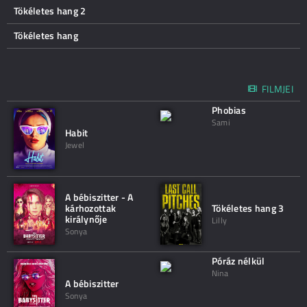
Tökéletes hang 2
Tökéletes hang
FILMJEI
Phobias
Sami
Habit
Jewel
A bébiszitter - A
kárhozottak
Tökéletes hang 3
királynője
Lilly
Sonya
Póráz nélkül
Nina
A bébiszitter
Sonya