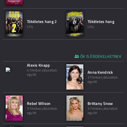
Tökéletes hang 2
Tökéletes hang
Lilly
Lilly
ŐK IS ÉRDEKELHETNEK
Alexis Knapp
4 filmben játszottak
Anna Kendrick
együtt
3 filmben játszottak
együtt
Rebel Wilson
Brittany Snow
3 filmben játszottak
3 filmben játszottak
együtt
együtt