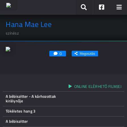
Hana Mae Lee
színész
0
Megosztás
ONLINE ELÉRHETŐ FILMJEI
A bébiszitter - A kárhozottak
királynője
Tökéletes hang 3
A bébiszitter