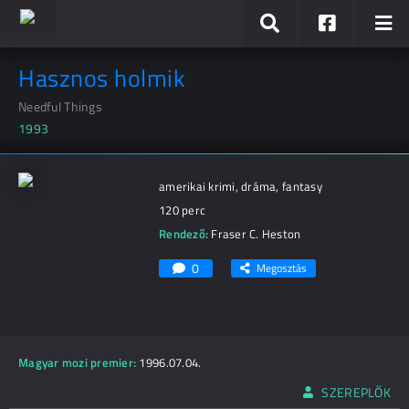
Hasznos holmik
Needful Things
1993
amerikai krimi, dráma, fantasy
120 perc
Rendező:
Fraser C. Heston
0
Megosztás
Magyar mozi premier:
1996.07.04.
SZEREPLŐK