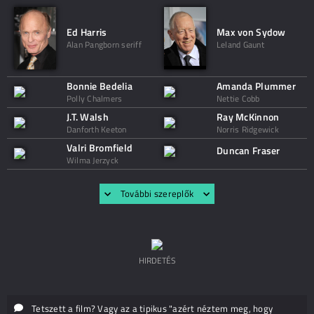
Ed Harris
Max von Sydow
Alan Pangborn seriff
Leland Gaunt
Bonnie Bedelia
Amanda Plummer
Polly Chalmers
Nettie Cobb
J.T. Walsh
Ray McKinnon
Danforth Keeton
Norris Ridgewick
Valri Bromfield
Duncan Fraser
Wilma Jerzyck
További szereplők
HIRDETÉS
Tetszett a film? Vagy az a tipikus "azért néztem meg, hogy