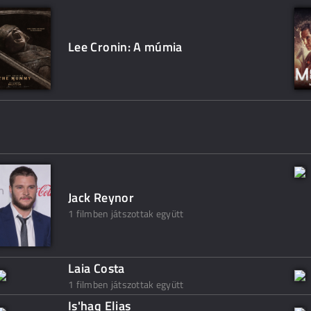
Lee Cronin: A múmia
Jack Reynor
1 filmben játszottak együtt
Laia Costa
1 filmben játszottak együtt
Is'haq Elias