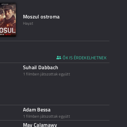
Moszul ostroma
Hayat
ŐK IS ÉRDEKELHETNEK
Suhail Dabbach
1 filmben játszottak együtt
Adam Bessa
1 filmben játszottak együtt
May Calamawy