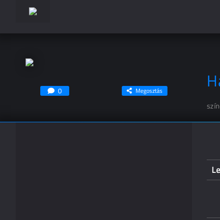
H
0
Megosztás
szí
L