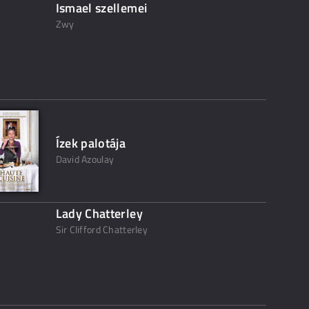
Ismael szellemei
Zwy
Ízek palotája
David Azoulay
Lady Chatterley
Sir Clifford Chatterley