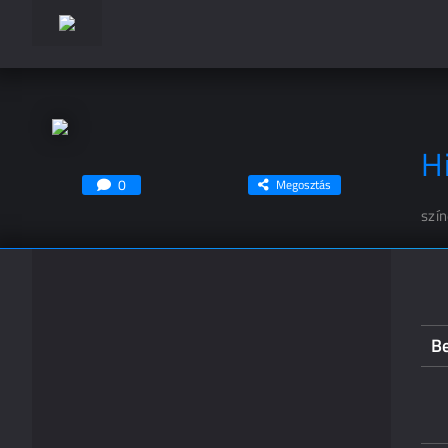
H
0
Megosztás
szí
Be