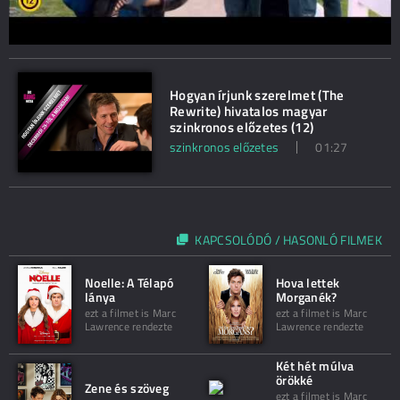
Hogyan írjunk szerelmet (The
Rewrite) hivatalos magyar
szinkronos előzetes (12)
szinkronos előzetes
01:27
KAPCSOLÓDÓ / HASONLÓ FILMEK
Noelle: A Télapó
Hova lettek
lánya
Morganék?
ezt a filmet is Marc
ezt a filmet is Marc
Lawrence rendezte
Lawrence rendezte
Két hét múlva
örökké
Zene és szöveg
ezt a filmet is Marc