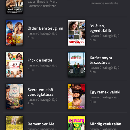
ezt a filmet is Marc
Lawrence rendezte
Lawrence rendezte
39 éves,
Öldür Beni Sevgilim
egyedülálló
hasonló kategóriájú
hasonló kategóriájú
film
film
Karácsonyra
F*ck de liefde
összezárva
hasonló kategóriájú
hasonló kategóriájú
film
film
Szerelem első
Egy remek valaki
vendéglátásra
hasonló kategóriájú
hasonló kategóriájú
film
film
Remember Me
Mindig csak talán
hasonló kategóriájú
hasonló kategóriájú