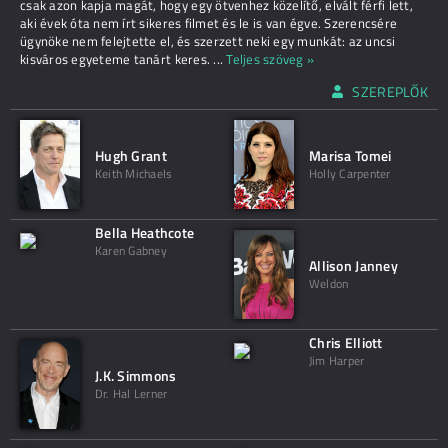
csak azon kapja magát, hogy egy ötvenhez közelítő, elvált férfi lett,
aki évek óta nem írt sikeres filmet és le is van égve. Szerencsére
ügynöke nem felejtette el, és szerzett neki egy munkát: az uncsi
kisváros egyeteme tanárt keres.
...
Teljes szöveg »
SZEREPLŐK
Hugh Grant
Marisa Tomei
Keith Michaels
Holly Carpenter
Bella Heathcote
Karen Gabney
Allison Janney
Weldon
Chris Elliott
Jim Harper
J.K. Simmons
Dr. Hal Lerner