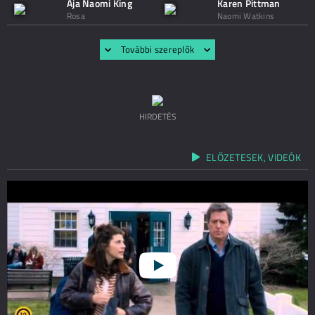
Aja Naomi King
Karen Pittman
Rosa
Naomi Watkins
További szereplők
HIRDETÉS
ELŐZETESEK, VIDEÓK