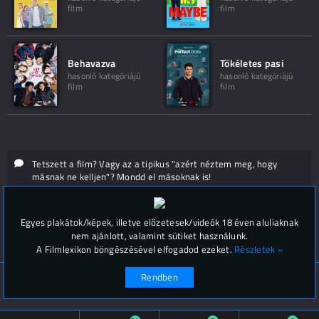
film
film
Behavazva
Tökéletes pasi
hasonló kategóriájú
hasonló kategóriájú
film
film
Tetszett a film? Vagy az a tipikus "azért néztem meg, hogy
másnak ne kelljen"? Mondd el másoknak is!
Hozzászólások (
0
)
Egyes plakátok/képek, illetve előzetesek/videók 18 éven aluliaknak
nem ajánlott, valamint sütiket használunk.
A Filmlexikon böngészésével elfogadod ezeket.
Részletek »
Rendben
© Filmlexikon 2019-2026
Kapcsolat, impresszum
Értesítési beállítások