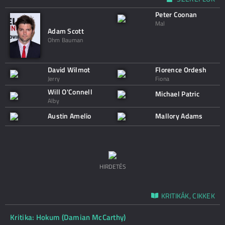
Peter Coonan
Mal
Adam Scott
Ohm Bauman
David Wilmot
Florence Ordesh
Jerry
Fiona
Will O'Connell
Michael Patric
Alby
Austin Amelio
Mallory Adams
HIRDETÉS
KRITIKÁK, CIKKEK
Kritika: Hokum (Damian McCarthy)