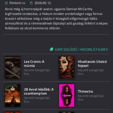
filmtett.ro
2026.05.12.
Korai még új horrorpápát avatni, ugyanis Damian McCarthy
legfrissebb rendezése, a Hokum minden eredetiséget vagy formai
bravúrt nélkülözve még a baljós ír közegből előgomolygó hálás
atmoszférát és a rémmeséknek táptalajt adó gazdag folklórt is képes
feláldozni az olcsó kommersz oltárán.
KAPCSOLÓDÓ / HASONLÓ FILMEK
Lee Cronin: A
Hívatlanok: Utolsó
múmia
fejezet
hasonló kategóriájú
hasonló kategóriájú
film
film
28 évvel később: A
Thinestra
csonttemplom
hasonló kategóriájú
hasonló kategóriájú
film
film