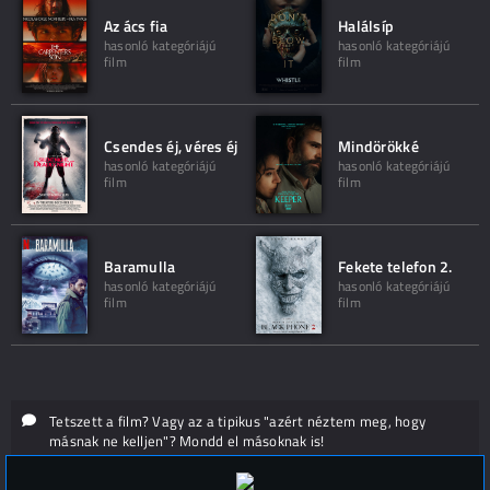
Az ács fia
Halálsíp
hasonló kategóriájú
hasonló kategóriájú
film
film
Csendes éj, véres éj
Mindörökké
hasonló kategóriájú
hasonló kategóriájú
film
film
Baramulla
Fekete telefon 2.
hasonló kategóriájú
hasonló kategóriájú
film
film
Tetszett a film? Vagy az a tipikus "azért néztem meg, hogy
másnak ne kelljen"? Mondd el másoknak is!
Hozzászólások (
0
)