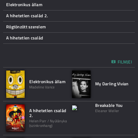
Elektronikus állam
A hihetetlen család 2.
Rögtönzött szerelem
A hihetetlen család
FILMJEI
Elektronikus állam
My Darling Vivian
Madeline Vance
Breakable You
A hihetetlen család
Eleanor Weller
2.
Helen Parr / Nyúlányka
(szinkronhang)