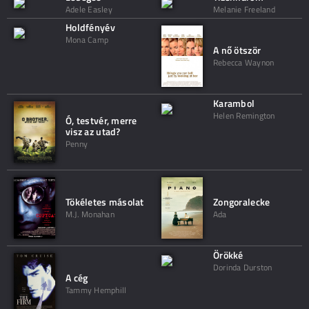
Adele Easley
Melanie Freeland
Holdfényév
Mona Camp
A nő ötször
Rebecca Waynon
Karambol
Helen Remington
Ó, testvér, merre
visz az utad?
Penny
Tökéletes másolat
Zongoralecke
M.J. Monahan
Ada
Örökké
Dorinda Durston
A cég
Tammy Hemphill