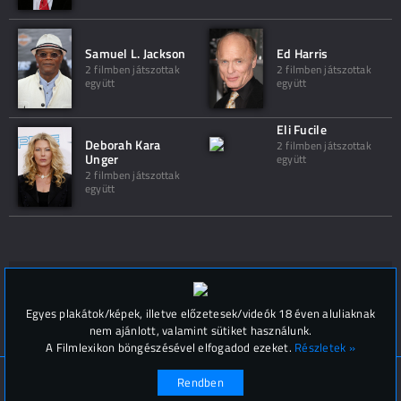
Samuel L. Jackson
Ed Harris
2 filmben játszottak
2 filmben játszottak
együtt
együtt
Eli Fucile
Deborah Kara
2 filmben játszottak
Unger
együtt
2 filmben játszottak
együtt
Hozzászólások (
0
)
Egyes plakátok/képek, illetve előzetesek/videók 18 éven aluliaknak
nem ajánlott, valamint sütiket használunk.
A Filmlexikon böngészésével elfogadod ezeket.
Részletek »
© Filmlexikon 2019-2026
Kapcsolat, impresszum
Rendben
Értesítési beállítások