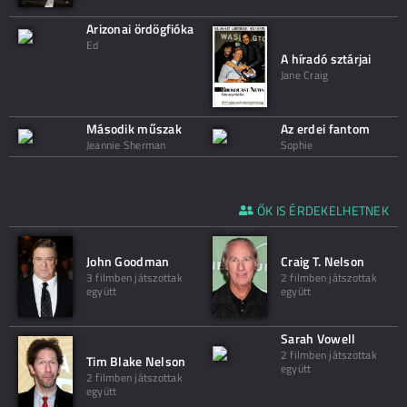
Arizonai ördögfióka
Ed
A híradó sztárjai
Jane Craig
Második műszak
Az erdei fantom
Jeannie Sherman
Sophie
ŐK IS ÉRDEKELHETNEK
John Goodman
Craig T. Nelson
3 filmben játszottak
2 filmben játszottak
együtt
együtt
Sarah Vowell
2 filmben játszottak
Tim Blake Nelson
együtt
2 filmben játszottak
együtt