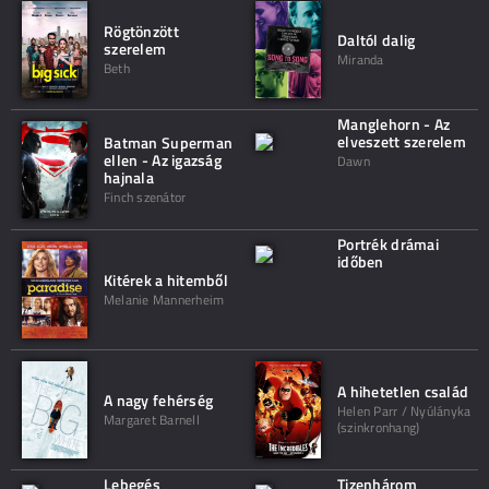
Rögtönzött
Daltól dalig
szerelem
Miranda
Beth
Manglehorn - Az
elveszett szerelem
Batman Superman
ellen - Az igazság
Dawn
hajnala
Finch szenátor
Portrék drámai
időben
Kitérek a hitemből
Melanie Mannerheim
A hihetetlen család
A nagy fehérség
Helen Parr / Nyúlányka
Margaret Barnell
(szinkronhang)
Lebegés
Tizenhárom