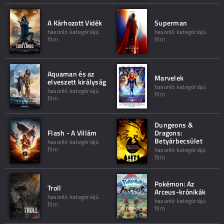
A Kárhozott Vidék
Superman
hasonló kategóriájú
hasonló kategóriájú
film
film
Aquaman és az
Marvelek
elveszett királyság
hasonló kategóriájú
hasonló kategóriájú
film
film
Dungeons &
Flash - A Villám
Dragons:
Betyárbecsület
hasonló kategóriájú
film
hasonló kategóriájú
film
Pokémon: Az
Troll
Arceus-krónikák
hasonló kategóriájú
hasonló kategóriájú
film
film