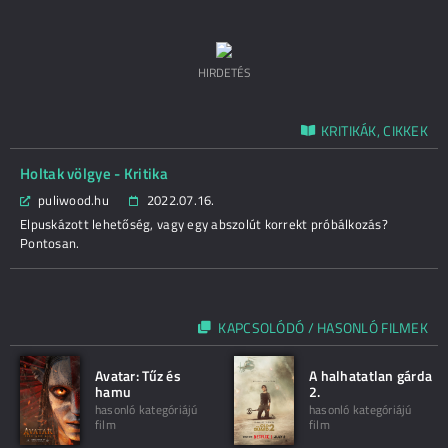
HIRDETÉS
KRITIKÁK, CIKKEK
Holtak völgye - Kritika
puliwood.hu
2022.07.16.
Elpuskázott lehetőség, vagy egy abszolút korrekt próbálkozás?
Pontosan.
KAPCSOLÓDÓ / HASONLÓ FILMEK
Avatar: Tűz és
A halhatatlan gárda
hamu
2.
hasonló kategóriájú
hasonló kategóriájú
film
film