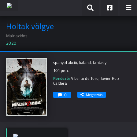
Holtak völgye
Malnazidos
2020
spanyol akció, kaland, fantasy
101 perc
Rendező:
Alberto de Toro
,
Javier Ruiz
Caldera
0
Megosztás