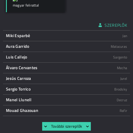
magyar felirattal
SZEREPLŐK
Miki Esparbé
Jan
Aura Garrido
Matacuras
Luis Callejo
Sargento
Álvaro Cervantes
Mecha
Jesús Carroza
Jurel
Sergio Torrico
Brodsky
Manel Llunell
Decruz
Mouad Ghazouan
Rafir
További szereplők