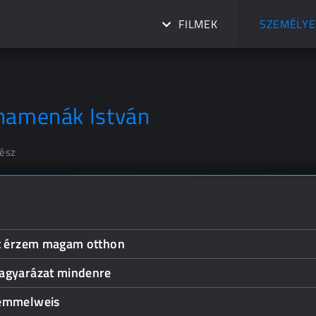
FILMEK
SZEMÉLYE
namenák István
nész
tt érzem magam otthon
agyarázat mindenre
emmelweis