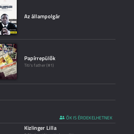
Az állampolgár
Papírrepülők
Titi's father (#1)
ŐK IS ÉRDEKELHETNEK
Kizlinger Lilla