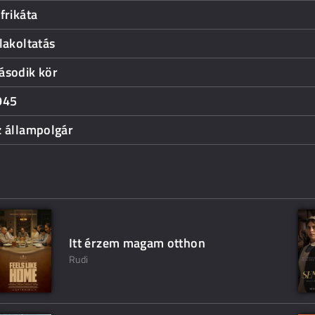
frikáta
lakoltatás
ásodik kör
945
z állampolgár
Itt érzem magam otthon
Rudi