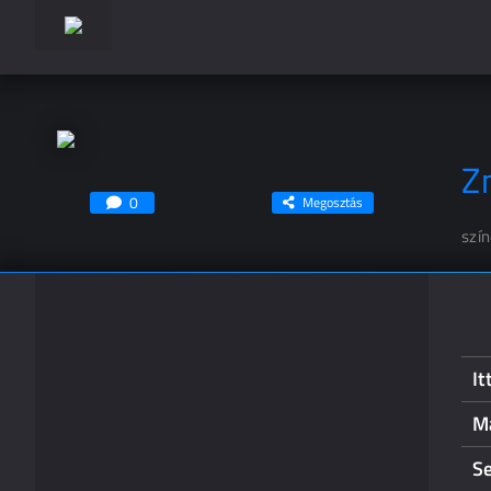
Z
0
Megosztás
szí
I
M
S