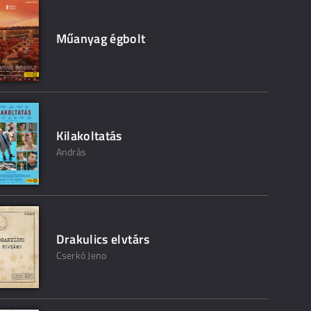
Műanyag égbolt
Kilakoltatás
András
Drakulics elvtárs
Cserkó Jeno