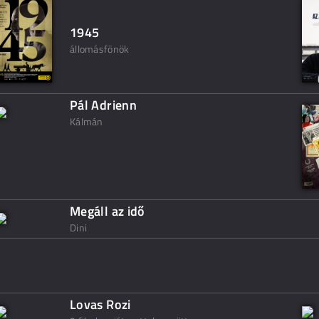
1945
állomásfönök
Pál Adrienn
Kálmán
Megáll az idő
Dini
Lovas Rozi