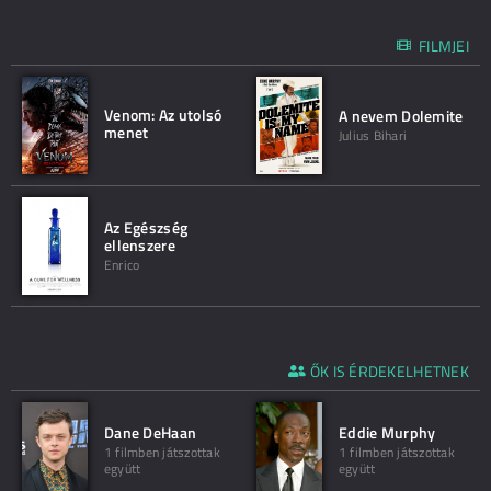
FILMJEI
Venom: Az utolsó
A nevem Dolemite
menet
Julius Bihari
Az Egészség
ellenszere
Enrico
ŐK IS ÉRDEKELHETNEK
Dane DeHaan
Eddie Murphy
1 filmben játszottak
1 filmben játszottak
együtt
együtt