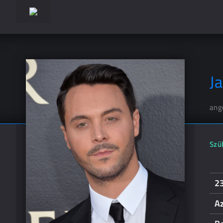
J
ang
Szül
2
Az