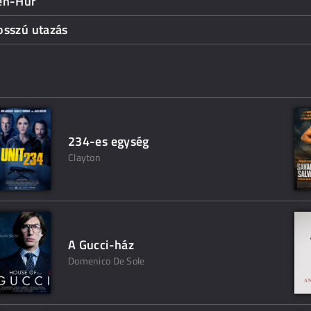
en-Hur
osszú utazás
234-es egység
Clayton
A Gucci-ház
Domenico De Sole