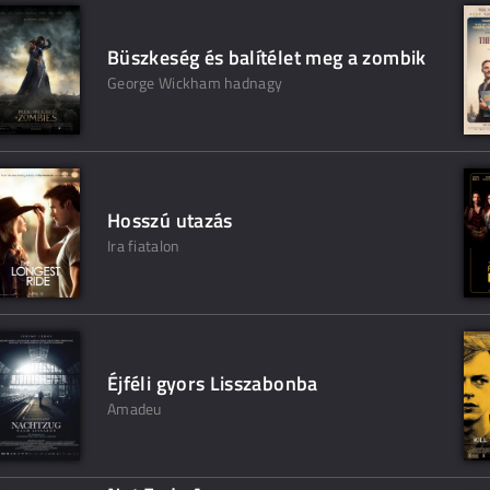
Büszkeség és balítélet meg a zombik
George Wickham hadnagy
Hosszú utazás
Ira fiatalon
Éjféli gyors Lisszabonba
Amadeu