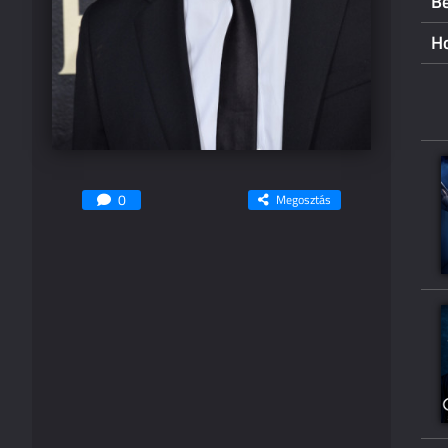
B
H
0
Megosztás