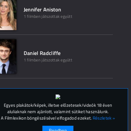
Jennifer Aniston
1 filmben játszottak együtt
Daniel Radcliffe
1 filmben játszottak együtt
 (
0
)
Egyes plakátok/képek, illetve előzetesek/videók 18 éven
aluliaknak nem ajánlott, valamint sütiket használunk.
A Filmlexikon böngészésével elfogadod ezeket.
Részletek »
Rendben