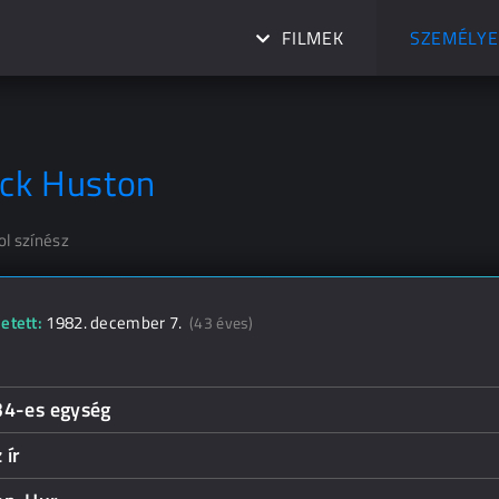
FILMEK
SZEMÉLYE
ack Huston
ol színész
etett:
1982. december 7.
(43 éves)
34-es egység
 ír