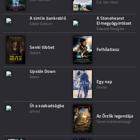
Cor Van Hout
A simlis bankrabló
A Stonehearst
Elmegyógyintézet
Eddie Dodson
Edward Newgate
Senki többet
Felhőatlasz
Robert
Upside Down
Adam
Egy nap
Dexter
Út a szabadságba
Janusz
Az Őrzők legendája
Soren (szinkronhang)