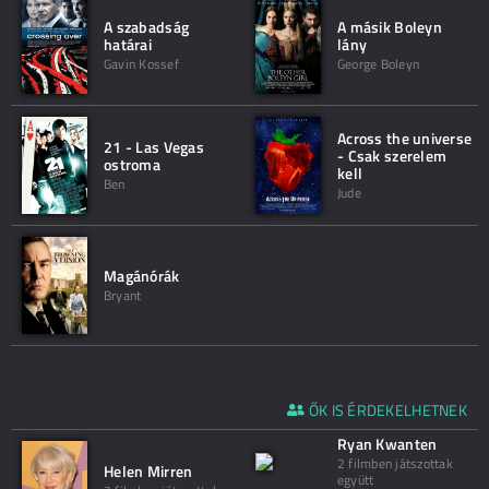
A szabadság
A másik Boleyn
határai
lány
Gavin Kossef
George Boleyn
Across the universe
21 - Las Vegas
- Csak szerelem
ostroma
kell
Ben
Jude
Magánórák
Bryant
ŐK IS ÉRDEKELHETNEK
Ryan Kwanten
2 filmben játszottak
Helen Mirren
együtt