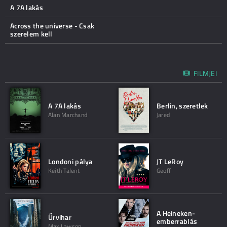
A 7A lakás
Across the universe - Csak
szerelem kell
FILMJEI
A 7A lakás
Berlin, szeretlek
Alan Marchand
Jared
Londoni pálya
JT LeRoy
Keith Talent
Geoff
A Heineken-
Űrvihar
emberrablás
Max Lawson