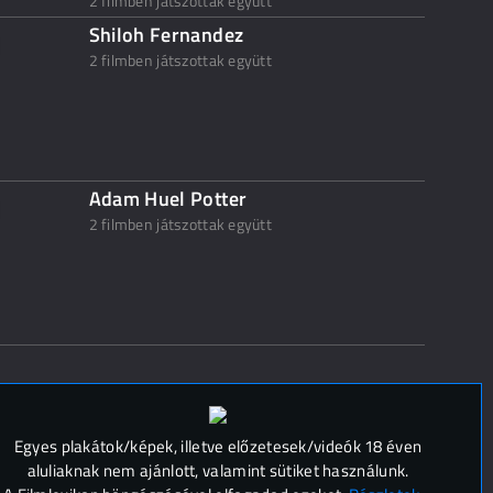
2 filmben játszottak együtt
Shiloh Fernandez
2 filmben játszottak együtt
Adam Huel Potter
2 filmben játszottak együtt
 (
0
)
Egyes plakátok/képek, illetve előzetesek/videók 18 éven
aluliaknak nem ajánlott, valamint sütiket használunk.