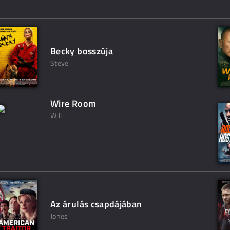
Becky bosszúja
Steve
Wire Room
Will
Az árulás csapdájában
Jones