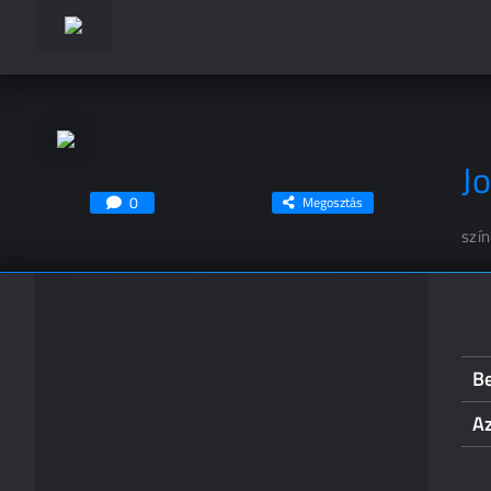
J
0
Megosztás
szí
B
A