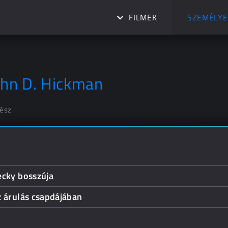
FILMEK
SZEMÉLYE
ohn D. Hickman
nész
ecky bosszúja
z árulás csapdájában