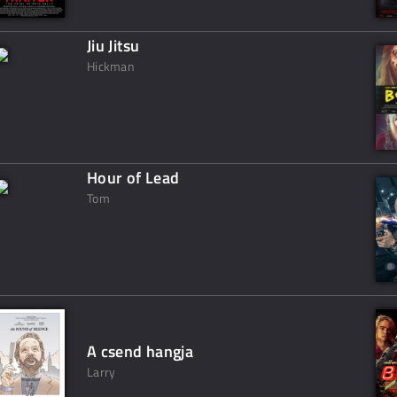
Jiu Jitsu
Hickman
Hour of Lead
Tom
A csend hangja
Larry