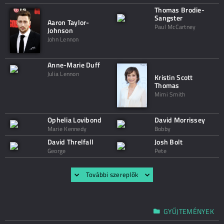
Thomas Brodie-
Sangster
Aaron Taylor-
Paul McCartney
Johnson
John Lennon
Anne-Marie Duff
Julia Lennon
Kristin Scott
Thomas
Mimi Smith
Ophelia Lovibond
David Morrissey
Marie Kennedy
Bobby
David Threlfall
Josh Bolt
George
Pete
További szereplők
GYŰJTEMÉNYEK