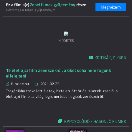
Ez a film a(z)
Zenei filmek gyűjtemény
része
Megnézem
Nézd meg a teljes gyűjteményt!
HIRDETÉS
KRITIKÁK, CIKKEK
15 életrajzi film zenészekről, akiket soha nem fogunk
elfelejteni
funzine.hu
2021.02.22.
Tragédiába torkollott életek, hirtelen jött óriási sikerek: zseniális
életrajzi filmek a világ legismertebb, legjobb zenészeiről.
KAPCSOLÓDÓ / HASONLÓ FILMEK