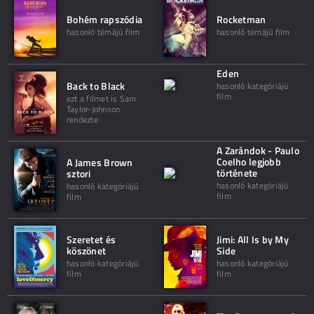
Bohém rapszódia
Rocketman
hasonló témájú film
hasonló témájú film
Eden
Back to Black
hasonló kategóriájú
film
ezt a filmet is Sam
Taylor-Johnson
rendezte
A Zarándok - Paulo
Coelho legjobb
A James Brown
története
sztori
hasonló kategóriájú
hasonló kategóriájú
film
film
Szeretet és
Jimi: All Is by My
köszönet
Side
hasonló kategóriájú
hasonló kategóriájú
film
film