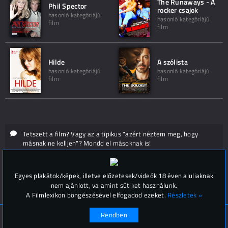
The Runaways - A
Phil Spector
rocker csajok
hasonló kategóriájú
hasonló kategóriájú
film
film
Hilde
A szólista
hasonló kategóriájú
hasonló kategóriájú
film
film
Tetszett a film? Vagy az a tipikus "azért néztem meg, hogy
másnak ne kelljen"? Mondd el másoknak is!
Hozzászólások (
0
)
Egyes plakátok/képek, illetve előzetesek/videók 18 éven aluliaknak
nem ajánlott, valamint sütiket használunk.
A Filmlexikon böngészésével elfogadod ezeket.
Részletek »
Rendben
© Filmlexikon 2019-2026
Kapcsolat, impresszum
Értesítési beállítások