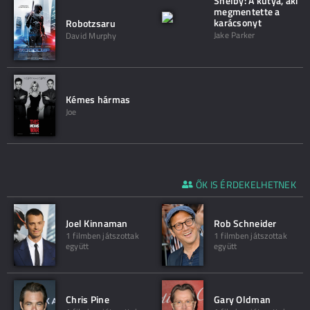
Shelby: A kutya, aki
megmentette a
karácsonyt
Robotzsaru
Jake Parker
David Murphy
Kémes hármas
Joe
ŐK IS ÉRDEKELHETNEK
Joel Kinnaman
Rob Schneider
1 filmben játszottak
1 filmben játszottak
együtt
együtt
Chris Pine
Gary Oldman