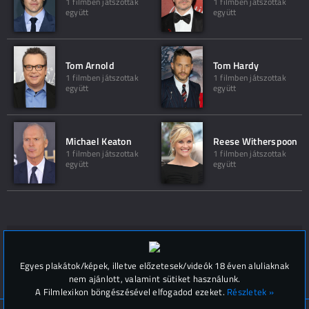
1 filmben játszottak
1 filmben játszottak
együtt
együtt
Tom Arnold
Tom Hardy
1 filmben játszottak
1 filmben játszottak
együtt
együtt
Michael Keaton
Reese Witherspoon
1 filmben játszottak
1 filmben játszottak
együtt
együtt
Hozzászólások (
0
)
Egyes plakátok/képek, illetve előzetesek/videók 18 éven aluliaknak
nem ajánlott, valamint sütiket használunk.
A Filmlexikon böngészésével elfogadod ezeket.
Részletek »