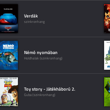
Verdák
szinkronhang
Némó nyomában
Holdhalak (szinkronhang)
Toy story - Játékháború 2.
Guba (szinkronhang)