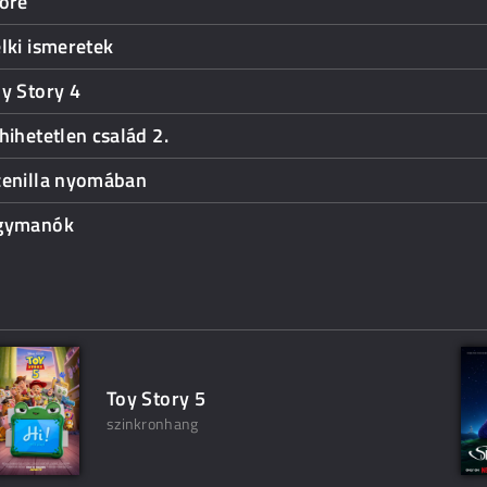
lőre
lki ismeretek
y Story 4
hihetetlen család 2.
zenilla nyomában
gymanók
Toy Story 5
szinkronhang