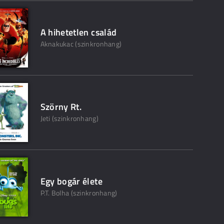
A hihetetlen család
Aknakukac (szinkronhang)
Szörny Rt.
Jeti (szinkronhang)
Egy bogár élete
P.T. Bolha (szinkronhang)