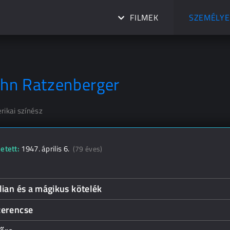
FILMEK
SZEMÉLYE
ohn Ratzenberger
rikai színész
etett:
1947. április 6.
(79 éves)
lian és a mágikus kötelék
zerencse