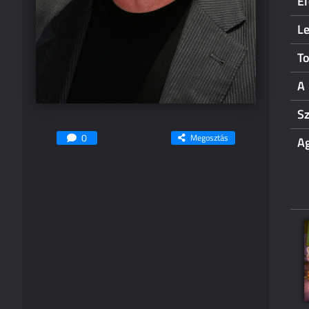
E
Le
To
A 
S
0
Megosztás
A