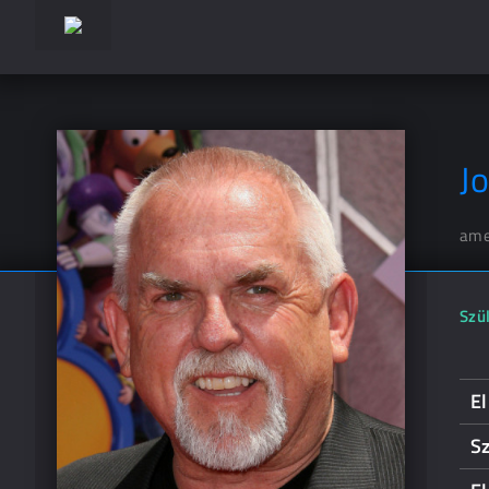
J
ame
Szül
El
S