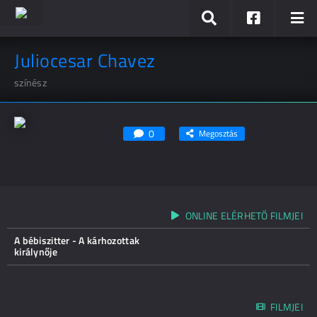
Juliocesar Chavez
színész
0
Megosztás
ONLINE ELÉRHETŐ FILMJEI
A bébiszitter - A kárhozottak
királynője
FILMJEI