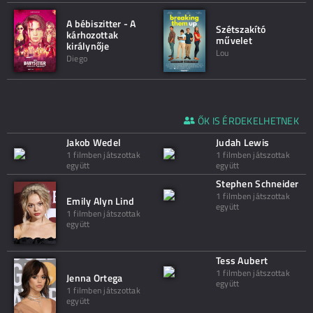
A bébiszitter - A
Szétszakító
kárhozottak
művelet
királynője
Lou
Diego
ŐK IS ÉRDEKELHETNEK
Jakob Wedel
Judah Lewis
1 filmben játszottak
1 filmben játszottak
együtt
együtt
Stephen Schneider
1 filmben játszottak
Emily Alyn Lind
együtt
1 filmben játszottak
együtt
Tess Aubert
1 filmben játszottak
Jenna Ortega
együtt
1 filmben játszottak
együtt