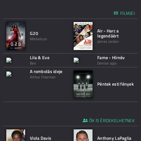
FILMJEI
Air - Harc a
G20
legendáért
Mikkelson
James Jordan
Lila & Eve
Fame - Hírnév
Ben
Denise apja
A rombolás ideje
Arthur Freeman
Péntek esti fények
ŐK IS ÉRDEKELHETNEK
Viola Davis
Anthony LaPaglia