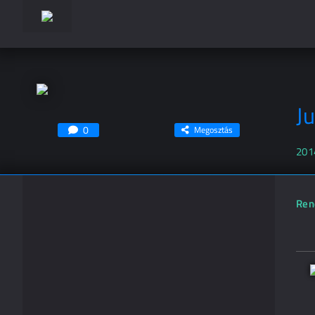
J
0
Megosztás
201
Ren