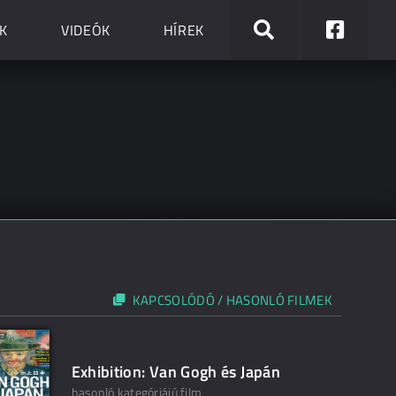
K
VIDEÓK
HÍREK
KAPCSOLÓDÓ / HASONLÓ FILMEK
Exhibition: Van Gogh és Japán
hasonló kategóriájú film