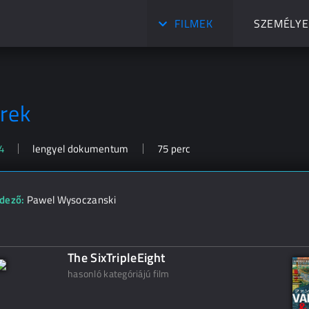
FILMEK
SZEMÉLYE
urek
4
lengyel dokumentum
75 perc
dező:
Pawel Wysoczanski
The SixTripleEight
hasonló kategóriájú film